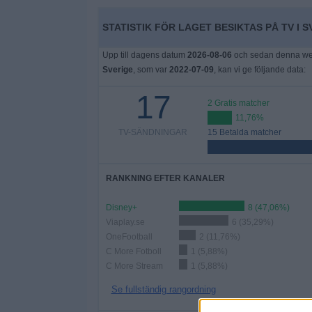
Widget
STATISTIK FÖR LAGET BESIKTAS PÅ TV I S
Upp till dagens datum
2026-08-06
och sedan denna webb
Sverige
, som var
2022-07-09
, kan vi ge följande data:
17
2 Gratis matcher
11,76%
TV-SÄNDNINGAR
15 Betalda matcher
RANKNING EFTER KANALER
Disney+
8 (47,06%)
Viaplay.se
6 (35,29%)
OneFootball
2 (11,76%)
C More Fotboll
1 (5,88%)
C More Stream
1 (5,88%)
Se fullständig rangordning