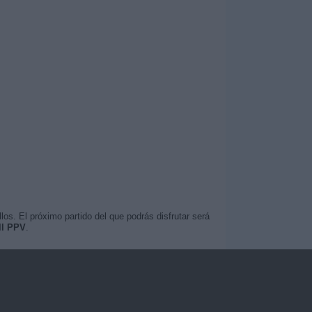
os. El próximo partido del que podrás disfrutar será
ll PPV
.