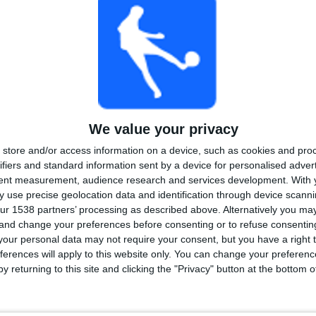
TOTAL
MAXIMALT
TOTAL
3
3
13
TÄVLINGAR
VS Bodø/Glimt
MOTSTÅNDARE
RANKNING EFTER TÄVLINGAR
Europa League
8 (47,06%)
We value your privacy
Conference League
6 (35,29%)
store and/or access information on a device, such as cookies and pro
Träningsmatch
3 (17,65%)
ifiers and standard information sent by a device for personalised adver
Se fullständig rangordning
tent measurement, audience research and services development.
With 
 use precise geolocation data and identification through device scanni
ur 1538 partners’ processing as described above. Alternatively you m
 and change your preferences before consenting or to refuse consentin
our personal data may not require your consent, but you have a right t
AL MATCHER PER VECKODAG
ferences will apply to this website only. You can change your preferen
DAG
TORSDAG
FREDAG
LÖRDAG
SÖNDAG
y returning to this site and clicking the "Privacy" button at the bottom
2
12
-
2
-
76%
70,59%
- %
11,76%
- %