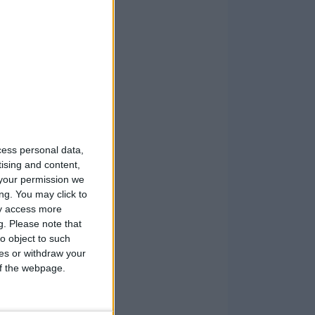
cess personal data,
tising and content,
your permission we
ng. You may click to
ay access more
g.
Please note that
o object to such
ces or withdraw your
 of the webpage.