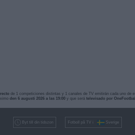
recto
de 1 competiciones distintas y 1 canales de TV emitirán cada uno de ell
róximo
den 6 augusti 2026 a las 19:00
y que será
televisado por OneFootba
Byt till din tidszon
Fotboll på TV i
Sverige