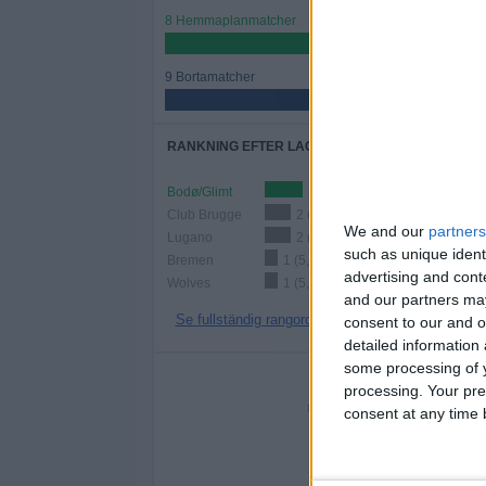
8 Hemmaplanmatcher
47,06%
9 Bortamatcher
52,94%
RANKNING EFTER LAG
Bodø/Glimt
3 (17,65%)
Club Brugge
2 (11,76%)
We and our
partners
Lugano
2 (11,76%)
such as unique ident
Bremen
1 (5,88%)
advertising and con
Wolves
1 (5,88%)
and our partners may
Se fullständig rangordning
consent to our and o
detailed information
some processing of y
ANT
processing. Your pre
MÅNDAG
TISDAG
ONS
consent at any time b
-
1
- %
5,88%
11,