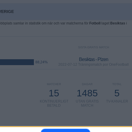
VERIGE
plats samlar in statistik om när och var matcherna för
Fotboll
laget
Besiktas
i
SISTA GRATIS MATCH
Besiktas - Plzen
88,24%
2022-07-12 Träningsmatch por OneFootball
MATCHER
DAGAR
TOTAL
15
1485
5
KONTINUERLIGT
UTAN GRATIS
TV-KANALER
BETALD
MATCH