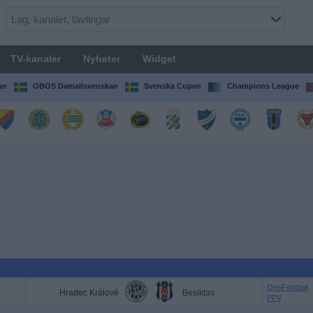
TV-kanaler
Nyheter
Widget
an
OBOS Damallsvenskan
Svenska Cupen
Champions League
OneFootball
Hradec Králové
Besiktas
PPV