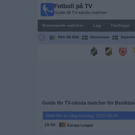
Fotboll på TV
Fotboll
Guide till TV-sända matcher
på TV
Guide till
Kommande matcher
Lag
Tävlingar
TV-sända
matcher
FIFA VM 2026
Allsvenskan
Superett
Kommande
matcher
Lag
Tävlingar
Guide för TV-sända matcher för
Besiktas
TV-
kanaler
Matcher av idag torsdag, 2026-08-06
19:00
Europa League
Nyheter