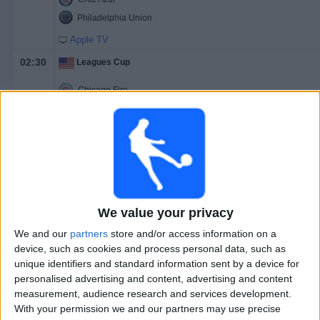
Philadelphia Union
Apple TV
02:30
Leagues Cup
Chicago Fire
Necaxa
Apple TV
03:00
Leagues Cup
Austin FC
Tijuana
We value your privacy
Apple TV
We and our
partners
store and/or access information on a
04:00
Leagues Cup
device, such as cookies and process personal data, such as
unique identifiers and standard information sent by a device for
América
personalised advertising and content, advertising and content
San Diego FC
measurement, audience research and services development.
With your permission we and our partners may use precise
Apple TV