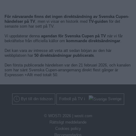
För närvarande finns det ingen direktsändning av Svenska Cupen-
händelser på TV
, men vi visar en historik med
TV-guiden
för det
senaste som har sett på TV.
Vi uppdaterar denna
agendan för Svenska Cupen på TV
när vi får
bekräftelse från officiella källor om
kommande direktsändningar
.
Det kan vara av intresse att veta att sedan början av den här
webbplatsen har
50 direktsändningar publicerats
.
Den första publicerade händelsen var den 21 februari 2026, och kanalen
som har sänt Svenska Cupen-arrangemang direkt flest gånger är
Expressen +Allt med totalt 50.
Byt till din tidszon
Fotboll på TV i
Sverige
© WOSTI 2026 |
wosti.com
Rättsligt meddelande
Cookies policy
Recomendados