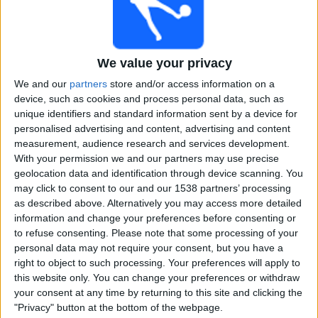
Ariana FC
Expressen +Allt
Torsdag, 2026-05-14
We value your privacy
15:00
Svenska Cupen
We and our
partners
store and/or access information on a
device, such as cookies and process personal data, such as
Mjällby AIF
unique identifiers and standard information sent by a device for
personalised advertising and content, advertising and content
Hammarby IF
measurement, audience research and services development.
Expressen +Allt
Allente
Viaplay.se
V Sport 1
With your permission we and our partners may use precise
geolocation data and identification through device scanning. You
Söndag, 2026-03-22
may click to consent to our and our 1538 partners’ processing
as described above. Alternatively you may access more detailed
13:30
Svenska Cupen
information and change your preferences before consenting or
to refuse consenting.
Please note that some processing of your
Hammarby IF
personal data may not require your consent, but you have a
IK Sirius
right to object to such processing. Your preferences will apply to
Expressen +Allt
this website only. You can change your preferences or withdraw
your consent at any time by returning to this site and clicking the
16:00
Svenska Cupen
"Privacy" button at the bottom of the webpage.