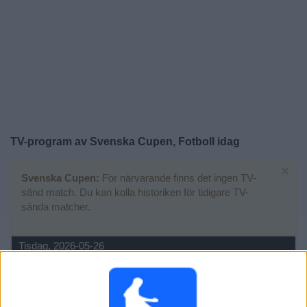
Widget
TV-program av Svenska Cupen, Fotboll idag
×
Svenska Cupen:
För närvarande finns det ingen TV-
sänd match. Du kan kolla historiken för tidigare TV-
sända matcher.
Tisdag, 2026-05-26
18:00
Svenska Cupen
BK Olympic