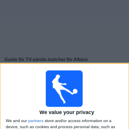
Widget
Guide för TV-sända matcher för
Albion
×
Albion:
För närvarande finns det ingen TV-sänd match.
Du kan kolla historiken för tidigare TV-sända matcher.
Lördag, 2026-08-08
20:00
Primera Division
We value your privacy
We and our
partners
store and/or access information on a
Liverpool M.
device, such as cookies and process personal data, such as