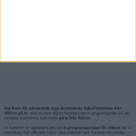
Det finns för närvarande inga direktsända fotbollsmatcher från
Albion på tv
, men vi visar dig en historia med tv-programguiden för de
senaste matcherna som sänts
på tv från Albion
.
Vi kommer att uppdatera den här
tv-programagendan för Albion
när vi
bekräftats från officiella källor vilka matcher som kommer att sändas