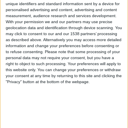
unique identifiers and standard information sent by a device for
Albion
personalised advertising and content, advertising and content
Antel TV Internacional
measurement, audience research and services development.
With your permission we and our partners may use precise
Lördag, 2026-08-01
geolocation data and identification through device scanning. You
may click to consent to our and our 1538 partners’ processing
17:00
Primera Division
as described above. Alternatively you may access more detailed
information and change your preferences before consenting or
to refuse consenting.
Please note that some processing of your
Albion
personal data may not require your consent, but you have a
Danubio
right to object to such processing. Your preferences will apply to
this website only. You can change your preferences or withdraw
Antel TV Internacional
your consent at any time by returning to this site and clicking the
"Privacy" button at the bottom of the webpage.
Fredag, 2026-07-17
20:00
Primera Division
Albion
Juventud