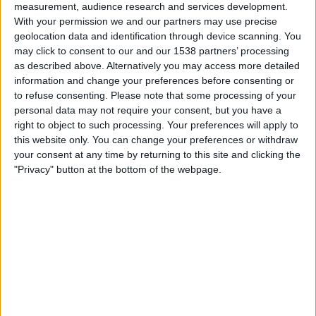
measurement, audience research and services development.
20:00
Primera Nacional
With your permission we and our partners may use precise
geolocation data and identification through device scanning. You
All Boys
may click to consent to our and our 1538 partners’ processing
Nueva Chicago
as described above. Alternatively you may access more detailed
information and change your preferences before consenting or
LPF Play
to refuse consenting.
Please note that some processing of your
personal data may not require your consent, but you have a
right to object to such processing. Your preferences will apply to
Tisdag, 2026-08-25
this website only. You can change your preferences or withdraw
01:00
Primera Nacional
your consent at any time by returning to this site and clicking the
"Privacy" button at the bottom of the webpage.
Ferro Carril Oeste
All Boys
LPF Play
STATISTIK FÖR LAGET ALL BOYS PÅ TV I SVERIGE
Upp till dagens datum
2026-08-06
och sedan denna webbplats samlar in
statistik om när och var matcherna för
Fotboll
laget
All Boys
i
Sverige
,