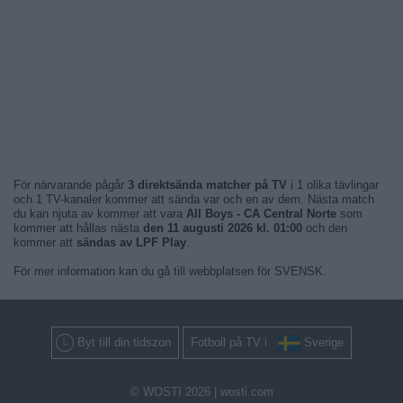
För närvarande pågår
3 direktsända matcher på TV
i 1 olika tävlingar
och 1 TV-kanaler kommer att sända var och en av dem. Nästa match
du kan njuta av kommer att vara
All Boys - CA Central Norte
som
kommer att hållas nästa
den 11 augusti 2026 kl. 01:00
och den
kommer att
sändas av LPF Play
.
För mer information kan du gå till webbplatsen för SVENSK.
Byt till din tidszon
Fotboll på TV i
Sverige
© WOSTI 2026 |
wosti.com