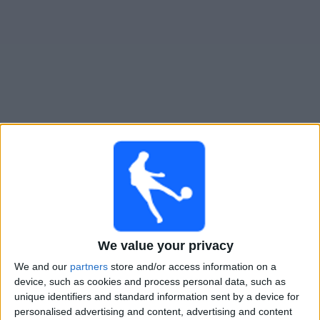
Widget
Guide för TV-sända matcher för
All Boys
Tisdag, 2026-08-11
01:00
Primera Nacional
All Boys
We value your privacy
CA Central Norte
We and our
partners
store and/or access information on a
LPF Play
device, such as cookies and process personal data, such as
unique identifiers and standard information sent by a device for
Måndag, 2026-08-17
personalised advertising and content, advertising and content