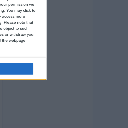
your permission we
ng. You may click to
ay access more
g.
Please note that
o object to such
ces or withdraw your
 of the webpage.