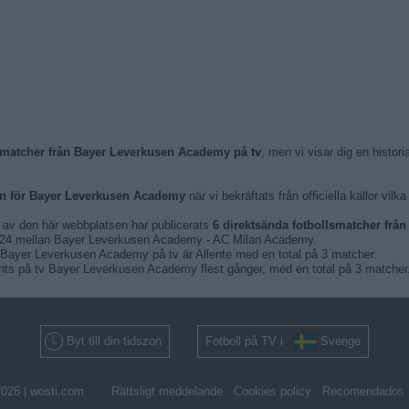
lsmatcher från Bayer Leverkusen Academy på tv
, men vi visar dig en histo
n för Bayer Leverkusen Academy
när vi bekräftats från officiella källor v
n av den här webbplatsen har publicerats
6 direktsända fotbollsmatcher fr
2024 mellan Bayer Leverkusen Academy - AC Milan Academy.
 Bayer Leverkusen Academy på tv är Allente med en total på 3 matcher.
ts på tv Bayer Leverkusen Academy flest gånger, med en total på 3 matcher
Byt till din tidszon
Fotboll på TV i
Sverige
026 |
wosti.com
Rättsligt meddelande
Cookies policy
Recomendados