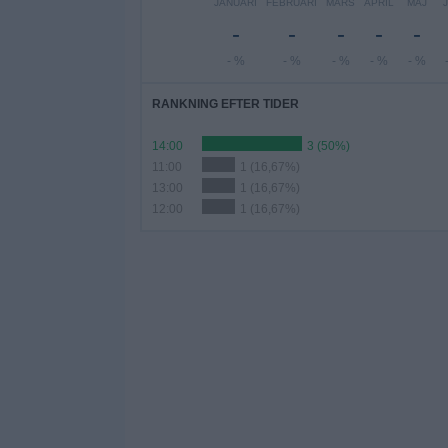
JANUARI
FEBRUARI
MARS
APRIL
MAJ
-
-
-
-
-
- %
- %
- %
- %
- %
RANKNING EFTER TIDER
14:00
3 (50%)
11:00
1 (16,67%)
13:00
1 (16,67%)
12:00
1 (16,67%)