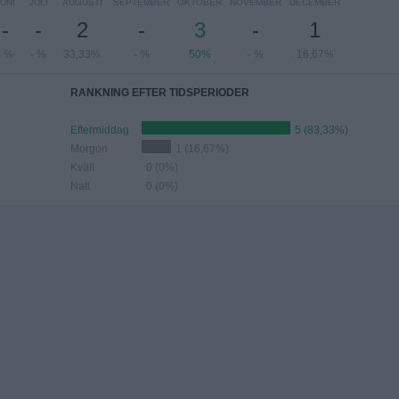
JUNI
JULI
AUGUSTI
SEPTEMBER
OKTOBER
NOVEMBER
DECEMBER
-
-
2
-
3
-
1
- %
- %
33,33%
- %
50%
- %
16,67%
RANKNING EFTER TIDSPERIODER
Eftermiddag
5 (83,33%)
Morgon
1 (16,67%)
Kväll
0 (0%)
Natt
0 (0%)