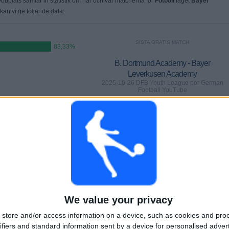
plats samlar in statistik om när och var matcherna för
Fotboll
laget
Bayer
 kan vi ge följande data:
SISTA GRATIS MATCH
83,33%
B. Dortmund Academy - Bayer
Leverkusen Academy
2025-10-26 DFB Youth League por German
Football YouTube
MATCHER
DAGAR
TOTAL
0
285
4
KONTINUERLIGT
UTAN GRATIS
TV-KANALER
BETALD
MATCH
We value your privacy
TOTAL
MAXIMALT
TOTAL
store and/or access information on a device, such as cookies and pro
%
2
2
5
ifiers and standard information sent by a device for personalised adver