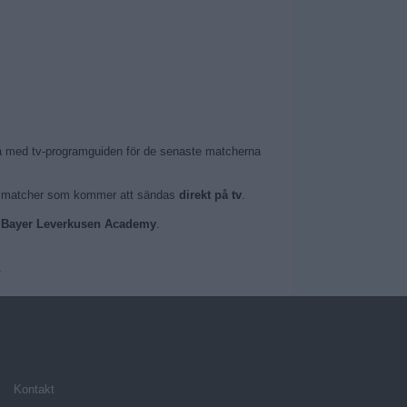
ria med tv-programguiden för de senaste matcherna
ilka matcher som kommer att sändas
direkt på tv
.
ån Bayer Leverkusen Academy
.
.
Kontakt