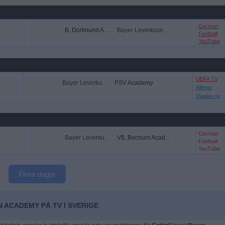
German
B. Dortmund Academy
Bayer Leverkusen Academy
Football
YouTube
UEFA TV
Bayer Leverkusen Academy
PSV Academy
Allente
Viaplay.se
German
Bayer Leverkusen Academy
VfL Bochum Academy
Football
YouTube
Flera dagar
 ACADEMY PÅ TV I SVERIGE