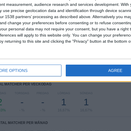
tent measurement, audience research and services development.
With 
TÄVLINGAR
VS B. Dortmund
MOTSTÅNDARE
 use precise geolocation data and identification through device scanni
Academy
ur 1538 partners’ processing as described above. Alternatively you m
 and change your preferences before consenting or to refuse consentin
RANKNING EFTER TÄVLINGAR
our personal data may not require your consent, but you have a right t
ferences will apply to this website only. You can change your preferen
UEFA Youth League
3 (50%)
y returning to this site and clicking the "Privacy" button at the bottom
DFB Youth League
3 (50%)
Se fullständig rangordning
ORE OPTIONS
AGREE
AL MATCHER PER VECKODAG
DAG
TORSDAG
FREDAG
LÖRDAG
SÖNDAG
2
-
-
1
1
33%
- %
- %
16,67%
16,67%
TAL MATCHER PER MÅNAD