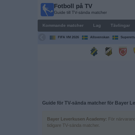
Fotboll på TV
Fotboll
Guide till TV-sända matcher
på TV
Guide till
Kommande matcher
Lag
Tävlingar
TV-sända
matcher
FIFA VM 2026
Allsvenskan
Superett
Kommande
matcher
Lag
Tävlingar
Guide för TV-sända matcher för
Bayer L
TV-
kanaler
Bayer Leverkusen Academy:
För närvarande
tidigare TV-sända matcher.
Nyheter