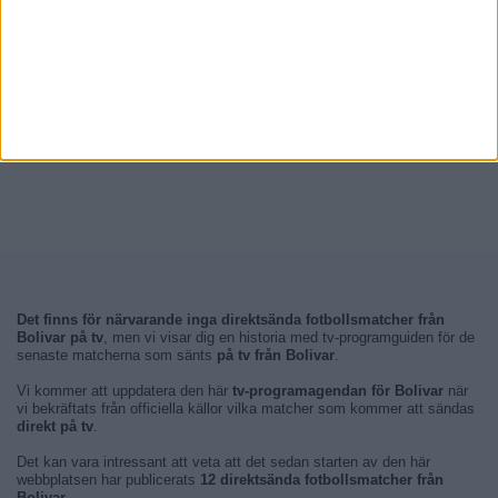
Det finns för närvarande inga direktsända fotbollsmatcher från
Bolivar på tv
, men vi visar dig en historia med tv-programguiden för de
senaste matcherna som sänts
på tv från Bolivar
.
Vi kommer att uppdatera den här
tv-programagendan för Bolivar
när
vi bekräftats från officiella källor vilka matcher som kommer att sändas
direkt på tv
.
Det kan vara intressant att veta att det sedan starten av den här
webbplatsen har publicerats
12 direktsända fotbollsmatcher från
Bolivar
.