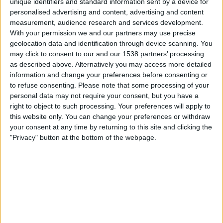
unique identifiers and standard information sent by a device for
DAZN Free (titta gratis)
FIFA+
personalised advertising and content, advertising and content
measurement, audience research and services development.
Söndag, 2026-05-17
With your permission we and our partners may use precise
geolocation data and identification through device scanning. You
21:00
Liga FUTVE 2
may click to consent to our and our 1538 partners’ processing
as described above. Alternatively you may access more detailed
Bolivar
information and change your preferences before consenting or
Monagas SC B
to refuse consenting.
Please note that some processing of your
DAZN Free (titta gratis)
FIFA+
personal data may not require your consent, but you have a
right to object to such processing. Your preferences will apply to
this website only. You can change your preferences or withdraw
Söndag, 2026-05-10
your consent at any time by returning to this site and clicking the
22:00
Liga FUTVE 2
"Privacy" button at the bottom of the webpage.
Dynamo Puerto
Bolivar
DAZN Free (titta gratis)
FIFA+
Flera dagar