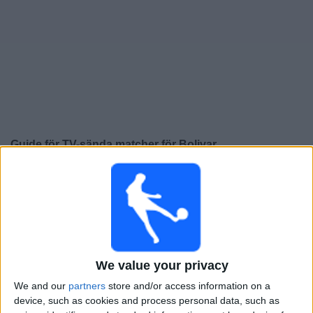
Widget
Guide för TV-sända matcher för
Bolivar
×
Bolivar:
För närvarande finns det ingen TV-sänd match.
Du kan kolla historiken för tidigare TV-sända matcher.
Lördag, 2026-05-23
23:00
Liga FUTVE 2
We value your privacy
We and our
partners
store and/or access information on a
Maritimo
device, such as cookies and process personal data, such as
Bolivar