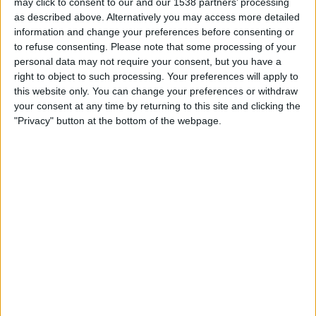
may click to consent to our and our 1538 partners’ processing
as described above. Alternatively you may access more detailed
Upp till dagens datum
2026-08-08
och sedan denna webbplats samlar in
information and change your preferences before consenting or
statistik om när och var matcherna för
Fotboll
laget
Cerrito
i
Sverige
, som
to refuse consenting.
Please note that some processing of your
var
2026-03-21
, kan vi ge följande data:
personal data may not require your consent, but you have a
right to object to such processing. Your preferences will apply to
18
this website only. You can change your preferences or withdraw
your consent at any time by returning to this site and clicking the
TV-SÄNDNINGAR
"Privacy" button at the bottom of the webpage.
18 Gratis matcher
100%
0 Betalda matcher
0%
SISTA GRATIS MATCH
Cerrito - Fenix
2026-08-02 Segunda Division por Antel TV Internacional
RANKNING EFTER KANALER
Antel TV Internacional
18 (100%)