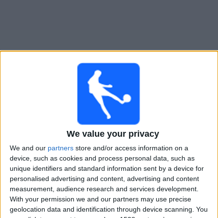
Widget
Guide för TV-sända matcher för
Cerrito
Matcher av idag lördag, 2026-08-08
We value your privacy
21:00
Segunda Division
We and our
partners
store and/or access information on a
Colón FC
device, such as cookies and process personal data, such as
unique identifiers and standard information sent by a device for
Cerrito
personalised advertising and content, advertising and content
Antel TV Internacional
measurement, audience research and services development.
With your permission we and our partners may use precise
geolocation data and identification through device scanning. You
STATISTIK FÖR LAGET CERRITO PÅ TV I SVERIGE