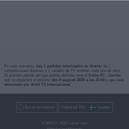
En este momento,
hay 1 partidos televisados en directo
de 1
competiciones distintas y 1 canales de TV emitirán cada uno de ellos.
El próximo partido del que podrás disfrutar será el
Colón FC - Cerrito
que se disputará el próximo
den 8 augusti 2026 a las 21:00
y que será
televisado por Antel TV Internacional
.
Byt till din tidszon
Fotboll på TV i
Sverige
© WOSTI 2026 |
wosti.com