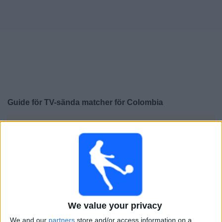
Widget
Guide för TV-sända matcher för
Colombia
×
Colombia:
För närvarande finns det ingen TV-sänd
match. Du kan kolla historiken för tidigare TV-sända
matcher.
Tisdag, 2026-07-07
22:00
FIFA VM 2026
We value your privacy
1/8-final
We and our
partners
store and/or access information on a