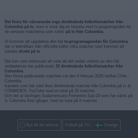
Det finns för närvarande inga direktsända fotbollsmatcher från
Colombia på tv
, men vi visar dig en historia med tv-programguiden för
de senaste matcherna som sänts
på tv från Colombia
.
Vi kommer att uppdatera den här
tv-programagendan för Colombia
när vi bekräftats från officiella källor vilka matcher som kommer att
sändas
direkt på tv
.
Det kan vara intressant att veta att det sedan starten av den här
webbplatsen har publicerats
32 direktsända fotbollsmatcher från
Colombia
.
Den första publicerade matchen var den 6 februari 2026 mellan Chile -
Colombia.
Kanalen som har sänt flest direktsända matcher från Colombia på tv är
CONMEBOL YouTube med en total på 25 matcher.
Och det är tävlingen Sudamericano Femenino Sub-20 som har sänts på
tv Colombia flest gånger, med en total på 9 matcher.
Byt till din tidszon
Fotboll på TV i
Sverige