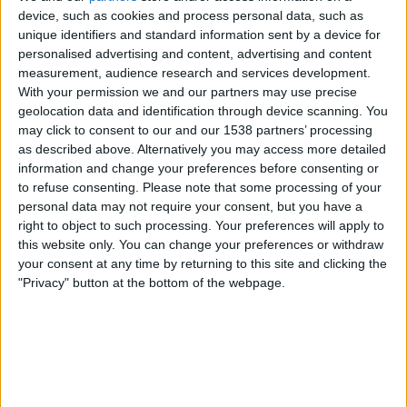
Schweiz
device, such as cookies and process personal data, such as
Colombia
unique identifiers and standard information sent by a device for
SVT 1
SVT Play
Allente
personalised advertising and content, advertising and content
measurement, audience research and services development.
With your permission we and our partners may use precise
Lördag, 2026-07-04
geolocation data and identification through device scanning. You
03:30
FIFA VM 2026
may click to consent to our and our 1538 partners’ processing
1/16-final
as described above. Alternatively you may access more detailed
information and change your preferences before consenting or
Colombia
to refuse consenting.
Please note that some processing of your
Ghana
personal data may not require your consent, but you have a
right to object to such processing. Your preferences will apply to
SVT 1
SVT Play
Allente
this website only. You can change your preferences or withdraw
your consent at any time by returning to this site and clicking the
Söndag, 2026-06-28
"Privacy" button at the bottom of the webpage.
01:30
FIFA VM 2026
Gruppspel
Colombia
Portugal
TV4
TV4 Play Sport