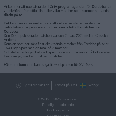
Vi kommer att uppdatera den här
tv-programagendan för Cordoba
när
vi bekräftats från officiella källor vilka matcher som kommer att sändas
direkt på tv
.
Det kan vara intressant att veta att det sedan starten av den här
webbplatsen har publicerats
3 direktsända fotbollsmatcher från
Cordoba
.
Den första publicerade matchen var den 2 mars 2026 mellan Cordoba -
Andorra.
Kanalen som har sänt flest direktsända matcher från Cordoba på tv är
TV4 Play Sport med en total på 3 matcher.
Och det är tävlingen LaLiga Hypermotion som har sänts på tv Cordoba
flest gånger, med en total på 3 matcher.
För mer information kan du gå till webbplatsen för SVENSK.
Byt till din tidszon
Fotboll på TV i
Sverige
© WOSTI 2026 |
wosti.com
Rättsligt meddelande
Cookies policy
Recomendados