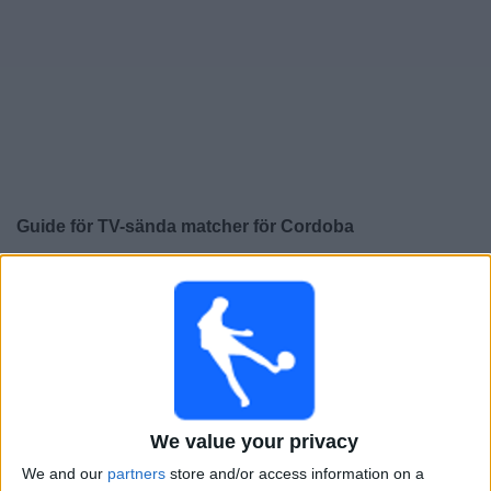
Widget
Guide för TV-sända matcher för
Cordoba
×
Cordoba:
För närvarande finns det ingen TV-sänd
match. Du kan kolla historiken för tidigare TV-sända
matcher.
Söndag, 2026-05-10
18:30
LaLiga Hypermotion
We value your privacy
We and our
partners
store and/or access information on a