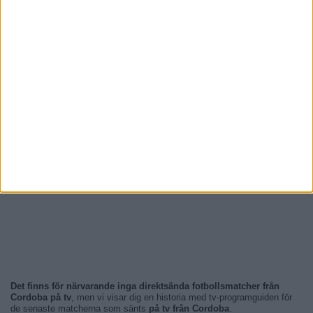
Det finns för närvarande inga direktsända fotbollsmatcher från
Cordoba på tv
, men vi visar dig en historia med tv-programguiden för
de senaste matcherna som sänts
på tv från Cordoba
.