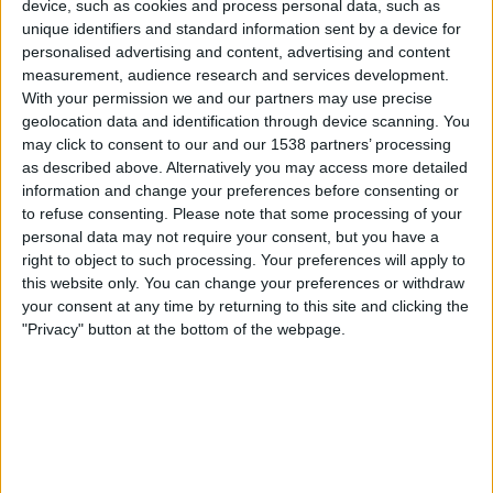
device, such as cookies and process personal data, such as
Cordoba
unique identifiers and standard information sent by a device for
Granada
personalised advertising and content, advertising and content
TV4 Play Sport
measurement, audience research and services development.
With your permission we and our partners may use precise
geolocation data and identification through device scanning. You
Lördag, 2026-04-04
may click to consent to our and our 1538 partners’ processing
14:00
LaLiga Hypermotion
as described above. Alternatively you may access more detailed
information and change your preferences before consenting or
to refuse consenting.
Please note that some processing of your
personal data may not require your consent, but you have a
Cadiz CF
right to object to such processing. Your preferences will apply to
Cordoba
this website only. You can change your preferences or withdraw
TV4 Sportkanalen
TV4 Play Sport
your consent at any time by returning to this site and clicking the
"Privacy" button at the bottom of the webpage.
Måndag, 2026-03-02
20:30
LaLiga Hypermotion
Cordoba
Andorra