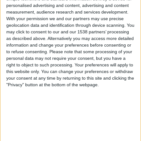
FC Ezeiza
personalised advertising and content, advertising and content
LPF Play
measurement, audience research and services development.
With your permission we and our partners may use precise
geolocation data and identification through device scanning. You
Tisdag, 2026-07-14
may click to consent to our and our 1538 partners’ processing
19:00
Torneo Promocional Amateur
as described above. Alternatively you may access more detailed
information and change your preferences before consenting or
Buenos Aires City FC
to refuse consenting.
Please note that some processing of your
FC Ezeiza
personal data may not require your consent, but you have a
right to object to such processing. Your preferences will apply to
LPF Play
this website only. You can change your preferences or withdraw
your consent at any time by returning to this site and clicking the
Onsdag, 2026-07-08
"Privacy" button at the bottom of the webpage.
20:00
Torneo Promocional Amateur
FC Ezeiza
Control Orientado
LPF Play
Flera dagar