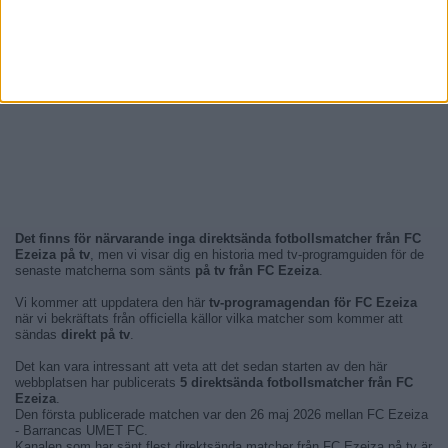
Det finns för närvarande inga direktsända fotbollsmatcher från FC
Ezeiza på tv
, men vi visar dig en historia med tv-programguiden för de
senaste matcherna som sänts
på tv från FC Ezeiza
.
Vi kommer att uppdatera den här
tv-programagendan för FC Ezeiza
när vi bekräftats från officiella källor vilka matcher som kommer att
sändas
direkt på tv
.
Det kan vara intressant att veta att det sedan starten av den här
webbplatsen har publicerats
5 direktsända fotbollsmatcher från FC
Ezeiza
.
Den första publicerade matchen var den 26 maj 2026 mellan FC Ezeiza
- Barrancas UMET FC.
Kanalen som har sänt flest direktsända matcher från FC Ezeiza på tv är