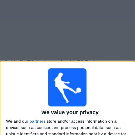
Widget
Guide för TV-sända matcher för
FC Ezeiza
×
FC Ezeiza:
För närvarande finns det ingen TV-sänd
match. Du kan kolla historiken för tidigare TV-sända
matcher.
Torsdag, 2026-07-30
We value your privacy
15:00
Torneo Promocional Amateur
We and our
partners
store and/or access information on a
device, such as cookies and process personal data, such as
Barrancas UMET FC
unique identifiers and standard information sent by a device for