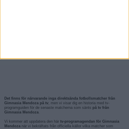
Det finns för närvarande inga direktsända fotbollsmatcher från
Gimnasia Mendoza på tv
, men vi visar dig en historia med tv-
programguiden för de senaste matcherna som sänts
på tv från
Gimnasia Mendoza
.
Vi kommer att uppdatera den här
tv-programagendan för Gimnasia
Mendoza
när vi bekräftats från officiella källor vilka matcher som