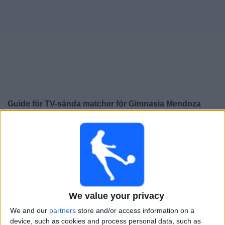
Widget
Guide för TV-sända matcher för
Gimnasia Mendoza
×
Gimnasia Mendoza:
För närvarande finns det ingen
TV-sänd match. Du kan kolla historiken för tidigare TV-
sända matcher.
Söndag, 2026-08-09
We value your privacy
02:30
Liga Profesional
Torneo Clausura
We and our
partners
store and/or access information on a
device, such as cookies and process personal data, such as