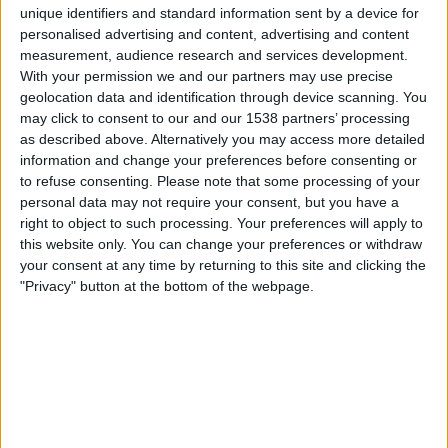
Instituto
unique identifiers and standard information sent by a device for
Gimnasia Mendoza
personalised advertising and content, advertising and content
measurement, audience research and services development.
Fanatiz (Se live)
With your permission we and our partners may use precise
geolocation data and identification through device scanning. You
Fredag, 2026-07-24
may click to consent to our and our 1538 partners’ processing
21:45
Liga Profesional
as described above. Alternatively you may access more detailed
Torneo Clausura
information and change your preferences before consenting or
to refuse consenting.
Please note that some processing of your
Gimnasia Mendoza
personal data may not require your consent, but you have a
right to object to such processing. Your preferences will apply to
Central Cordoba
this website only. You can change your preferences or withdraw
Fanatiz (Se live)
your consent at any time by returning to this site and clicking the
"Privacy" button at the bottom of the webpage.
Måndag, 2026-05-04
22:00
Liga Profesional
Torneo Apertura
Gimnasia Mendoza
Defensa y Justicia
Fanatiz (Se live)