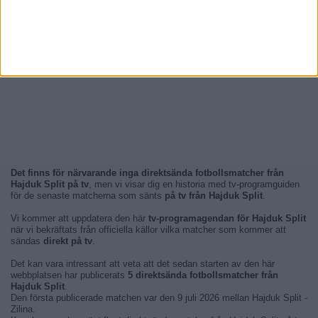
Det finns för närvarande inga direktsända fotbollsmatcher från
Hajduk Split på tv
, men vi visar dig en historia med tv-programguiden
för de senaste matcherna som sänts
på tv från Hajduk Split
.
Vi kommer att uppdatera den här
tv-programagendan för Hajduk Split
när vi bekräftats från officiella källor vilka matcher som kommer att
sändas
direkt på tv
.
Det kan vara intressant att veta att det sedan starten av den här
webbplatsen har publicerats
5 direktsända fotbollsmatcher från
Hajduk Split
.
Den första publicerade matchen var den 9 juli 2026 mellan Hajduk Split -
Zilina.