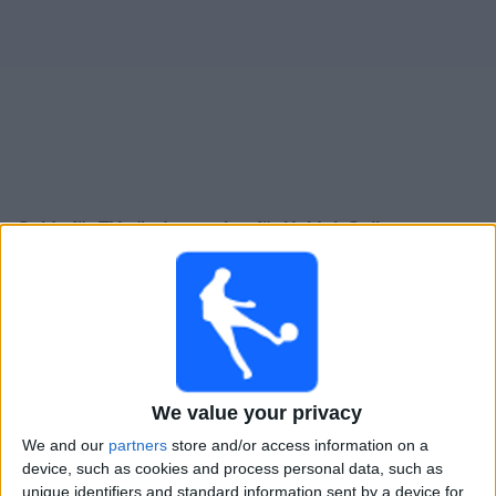
Widget
Guide för TV-sända matcher för
Hajduk Split
×
Hajduk Split:
För närvarande finns det ingen TV-sänd
match. Du kan kolla historiken för tidigare TV-sända
matcher.
Torsdag, 2026-08-06
We value your privacy
19:00
Conference League
We and our
partners
store and/or access information on a
3:e kvalomgången
device, such as cookies and process personal data, such as
unique identifiers and standard information sent by a device for