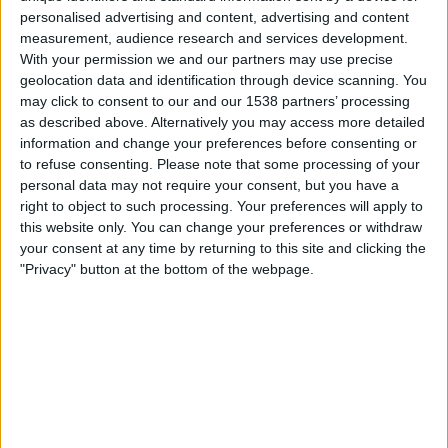
Žalgiris Vilnius
personalised advertising and content, advertising and content
Hajduk Split
measurement, audience research and services development.
OneFootball PPV
With your permission we and our partners may use precise
geolocation data and identification through device scanning. You
may click to consent to our and our 1538 partners’ processing
Torsdag, 2026-07-30
as described above. Alternatively you may access more detailed
19:00
Europa League
information and change your preferences before consenting or
2:a kvalomgången
to refuse consenting.
Please note that some processing of your
personal data may not require your consent, but you have a
Pafos
right to object to such processing. Your preferences will apply to
Hajduk Split
this website only. You can change your preferences or withdraw
your consent at any time by returning to this site and clicking the
OneFootball PPV
"Privacy" button at the bottom of the webpage.
Torsdag, 2026-07-23
19:00
Europa League
2:a kvalomgången
Hajduk Split
Pafos
OneFootball PPV