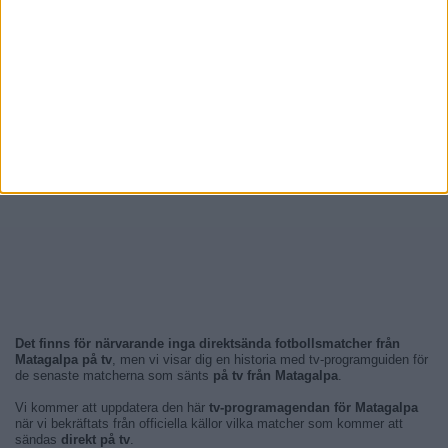
Det finns för närvarande inga direktsända fotbollsmatcher från
Matagalpa på tv
, men vi visar dig en historia med tv-programguiden för
de senaste matcherna som sänts
på tv från Matagalpa
.
Vi kommer att uppdatera den här
tv-programagendan för Matagalpa
när vi bekräftats från officiella källor vilka matcher som kommer att
sändas
direkt på tv
.