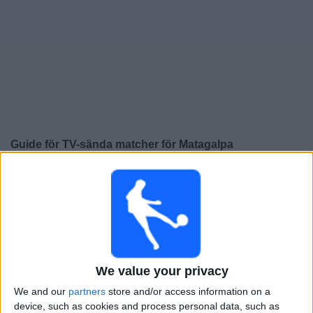
Widget
Guide för TV-sända matcher för
Matagalpa
×
Matagalpa:
För närvarande finns det ingen TV-sänd
match. Du kan kolla historiken för tidigare TV-sända
matcher.
Torsdag, 2026-05-07
We value your privacy
02:00
Liga Primera
Semifinaler
We and our
partners
store and/or access information on a
device, such as cookies and process personal data, such as