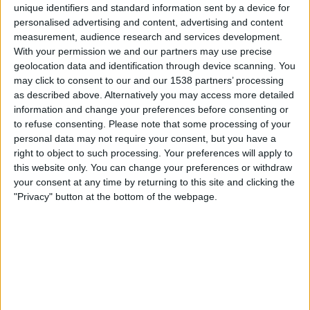
Diriangen
unique identifiers and standard information sent by a device for
Matagalpa
personalised advertising and content, advertising and content
measurement, audience research and services development.
DAZN Free (titta gratis)
FIFA+
With your permission we and our partners may use precise
geolocation data and identification through device scanning. You
Torsdag, 2026-04-30
may click to consent to our and our 1538 partners’ processing
as described above. Alternatively you may access more detailed
03:00
Liga Primera
information and change your preferences before consenting or
Managua FC
to refuse consenting.
Please note that some processing of your
personal data may not require your consent, but you have a
Matagalpa
right to object to such processing. Your preferences will apply to
DAZN Free (titta gratis)
FIFA+
this website only. You can change your preferences or withdraw
your consent at any time by returning to this site and clicking the
Söndag, 2026-04-19
"Privacy" button at the bottom of the webpage.
01:00
Liga Primera
Matagalpa
Ferretti
DAZN Free (titta gratis)