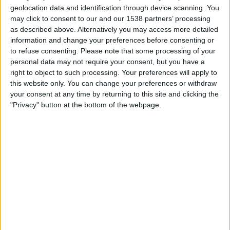
Japan Soccer College FC
geolocation data and identification through device scanning. You
Renofa Yamaguchi
may click to consent to our and our 1538 partners’ processing
J.LEAGUE International YouTube
as described above. Alternatively you may access more detailed
information and change your preferences before consenting or
to refuse consenting.
Please note that some processing of your
STATISTIK FÖR LAGET JAPAN SOCCER COLLEGE FC PÅ
personal data may not require your consent, but you have a
TV I SVERIGE
right to object to such processing. Your preferences will apply to
this website only. You can change your preferences or withdraw
Upp till dagens datum
2026-08-10
och sedan denna webbplats samlar in
your consent at any time by returning to this site and clicking the
statistik om när och var matcherna för
Fotboll
laget
Japan Soccer College
"Privacy" button at the bottom of the webpage.
FC
i
Sverige
, som var
2024-07-17
, kan vi ge följande data:
1
TV-SÄNDNINGAR
1 Gratis matcher
100%
0 Betalda matcher
0%
SISTA GRATIS MATCH