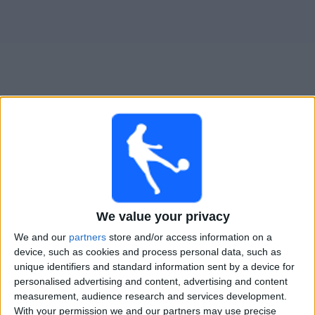
Widget
Guide för TV-sända matcher för
Japan Soccer College
FC
×
Japan Soccer College FC:
För närvarande finns det
ingen TV-sänd match. Du kan kolla historiken för
We value your privacy
tidigare TV-sända matcher.
We and our
partners
store and/or access information on a
device, such as cookies and process personal data, such as
unique identifiers and standard information sent by a device for
Onsdag, 2024-07-17
personalised advertising and content, advertising and content
12:00
Copa del Emperador
measurement, audience research and services development.
With your permission we and our partners may use precise