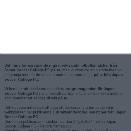
Det finns för närvarande inga direktsända fotbollsmatcher från
Japan Soccer College FC på tv
, men vi visar dig en historia med tv-
programguiden för de senaste matcherna som sänts
på tv från Japan
Soccer College FC
.
Vi kommer att uppdatera den här
tv-programagendan för Japan
Soccer College FC
när vi bekräftats från officiella källor vilka matcher
som kommer att sändas
direkt på tv
.
Det kan vara intressant att veta att det sedan starten av den här
webbplatsen har publicerats
1 direktsända fotbollsmatcher från Japan
Soccer College FC
.
Den första publicerade matchen var den 17 juli 2024 mellan Japan
Soccer College FC - Renofa Yamaguchi.
Kanalen som har sänt flest direktsända matcher från Japan Soccer