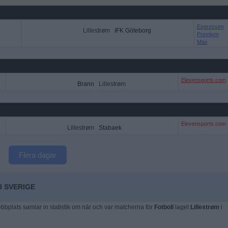
Expressen
Lillestrøm
IFK Göteborg
Premium
Max
Elevensports.com
Brann
Lillestrøm
Elevensports.com
Lillestrøm
Stabaek
Flera dagar
I SVERIGE
plats samlar in statistik om när och var matcherna för
Fotboll
laget
Lillestrøm
i