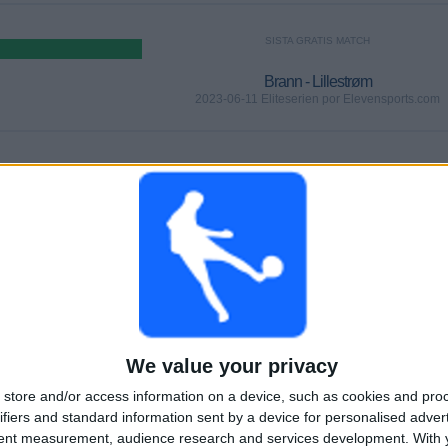
SISTA GRATIS MATCH
Brann - Lillestrøm
2023-06-11 Eliteserien por Elevensports.com
MATCHER
DAGAR
TOTAL
1
1153
3
KONTINUERLIGT
UTAN GRATIS
TV-KANALER
BETALD
MATCH
TOTAL
MAXIMALT
TOTAL
We value your privacy
2
3
18
store and/or access information on a device, such as cookies and pro
TÄVLINGAR
VS Bodø/Glimt
MOTSTÅNDARE
ifiers and standard information sent by a device for personalised adver
tent measurement, audience research and services development.
With 