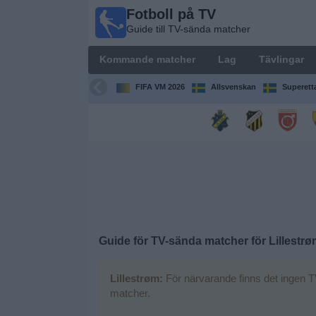
Fotboll på TV
Fotboll
Guide till TV-sända matcher
på TV
Guide till
Kommande matcher
Lag
Tävlingar
TV-sända
matcher
FIFA VM 2026
Allsvenskan
Superett
Kommande
matcher
Lag
Tävlingar
Guide för TV-sända matcher för
Lillestrø
TV-
kanaler
Lillestrøm:
För närvarande finns det ingen T
matcher.
Nyheter