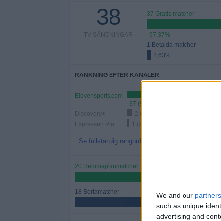
38
37 Gratis matcher
TV-SÄNDNINGAR
97,37%
1 Betalda matcher
2,63%
RANKNING EFTER KANALER
Elevensports.com
37 (97,37%)
Discovery+
2 (5,26%)
Expressen Premium Max
1 (2,63%)
Se fullständig rangordning
20 Hemmaplanmatcher
52,63%
18 Bortamatcher
We and our
partners
47,37%
such as unique ident
advertising and con