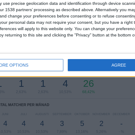
RANKNING EFTER TÄVLINGAR
 use precise geolocation data and identification through device scanni
ur 1538 partners’ processing as described above. Alternatively you m
Eliteserien
37 (97,37%)
 and change your preferences before consenting or to refuse consentin
Träningsmatch
1 (2,63%)
our personal data may not require your consent, but you have a right t
ferences will apply to this website only. You can change your preferen
Se fullständig rangordning
y returning to this site and clicking the "Privacy" button at the bottom
ORE OPTIONS
AGREE
AL MATCHER PER VECKODAG
DAG
TORSDAG
FREDAG
LÖRDAG
SÖNDAG
1
1
1
4
26
63%
2,63%
2,63%
10,53%
68,42%
TAL MATCHER PER MÅNAD
JUNI
JULI
AUGUSTI
SEPTEMBER
OKTOBER
NOVEMBER
DECEMBER
4
4
4
3
5
2
-
10,53%
10,53%
10,53%
7,89%
13,16%
5,26%
- %