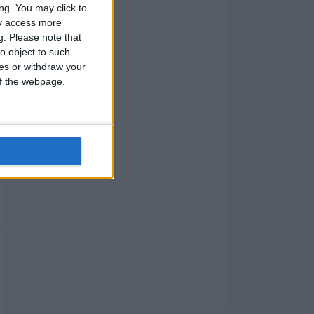
ng. You may click to
ay access more
g.
Please note that
o object to such
ces or withdraw your
 of the webpage.