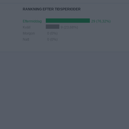
RANKNING EFTER TIDSPERIODER
Eftermiddag
29 (76,32%)
Kväll
9 (23,68%)
Morgon
0 (0%)
Natt
0 (0%)