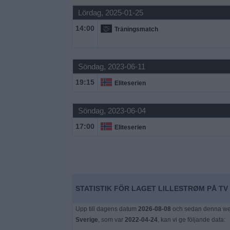
Lördag, 2025-01-25
Widget
14:00
Träningsmatch
Söndag, 2023-06-11
19:15
Eliteserien
Söndag, 2023-06-04
17:00
Eliteserien
STATISTIK FÖR LAGET LILLESTRØM PÅ TV 
Upp till dagens datum
2026-08-08
och sedan denna webb
Sverige
, som var
2022-04-24
, kan vi ge följande data: