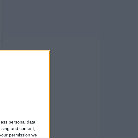
cess personal data,
tising and content,
your permission we