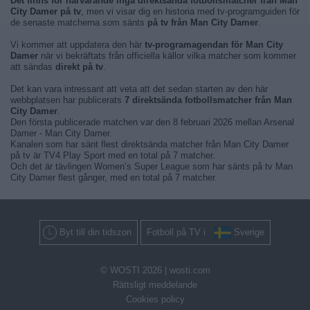
Det finns för närvarande inga direktsända fotbollsmatcher från Man
City Damer på tv
, men vi visar dig en historia med tv-programguiden för
de senaste matcherna som sänts
på tv från Man City Damer
.
Vi kommer att uppdatera den här
tv-programagendan för Man City
Damer
när vi bekräftats från officiella källor vilka matcher som kommer
att sändas
direkt på tv
.
Det kan vara intressant att veta att det sedan starten av den här
webbplatsen har publicerats
7 direktsända fotbollsmatcher från Man
City Damer
.
Den första publicerade matchen var den 8 februari 2026 mellan Arsenal
Damer - Man City Damer.
Kanalen som har sänt flest direktsända matcher från Man City Damer
på tv är TV4 Play Sport med en total på 7 matcher.
Och det är tävlingen Women’s Super League som har sänts på tv Man
City Damer flest gånger, med en total på 7 matcher.
Byt till din tidszon
Fotboll på TV i
Sverige
© WOSTI 2026 |
wosti.com
Rättsligt meddelande
Cookies policy