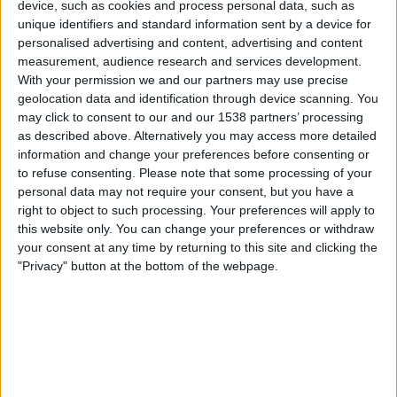
device, such as cookies and process personal data, such as
Man City Damer
unique identifiers and standard information sent by a device for
TV4 Play Sport
personalised advertising and content, advertising and content
measurement, audience research and services development.
Söndag, 2026-05-03
With your permission we and our partners may use precise
geolocation data and identification through device scanning. You
13:00
Women’s Super League
may click to consent to our and our 1538 partners’ processing
as described above. Alternatively you may access more detailed
Man City Damer
information and change your preferences before consenting or
Liverpool Damer
to refuse consenting.
Please note that some processing of your
TV4 Sportkanalen
TV4 Play Sport
personal data may not require your consent, but you have a
right to object to such processing. Your preferences will apply to
Lördag, 2026-04-25
this website only. You can change your preferences or withdraw
your consent at any time by returning to this site and clicking the
13:00
Women’s Super League
"Privacy" button at the bottom of the webpage.
Brighton D
Man City Damer
TV4 Play Sport
Flera dagar