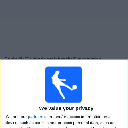
Widget
Guide för TV-sända matcher för
Sacachispas
×
Sacachispas:
För närvarande finns det ingen TV-sänd
match. Du kan kolla historiken för tidigare TV-sända
matcher.
Fredag, 2026-07-31
We value your privacy
20:00
Primera C
We and our
partners
store and/or access information on a
device, such as cookies and process personal data, such as
Puerto Nuevo