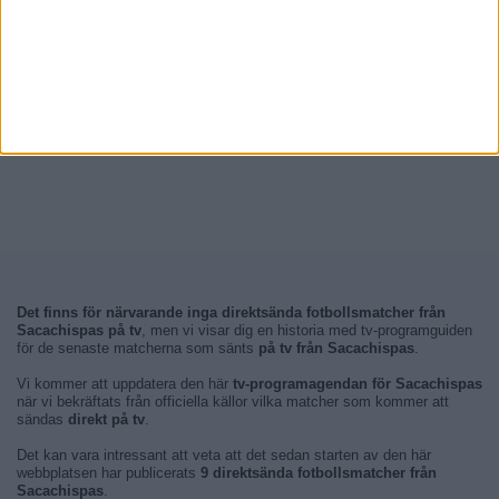
Det finns för närvarande inga direktsända fotbollsmatcher från
Sacachispas på tv
, men vi visar dig en historia med tv-programguiden
för de senaste matcherna som sänts
på tv från Sacachispas
.
Vi kommer att uppdatera den här
tv-programagendan för Sacachispas
när vi bekräftats från officiella källor vilka matcher som kommer att
sändas
direkt på tv
.
Det kan vara intressant att veta att det sedan starten av den här
webbplatsen har publicerats
9 direktsända fotbollsmatcher från
Sacachispas
.