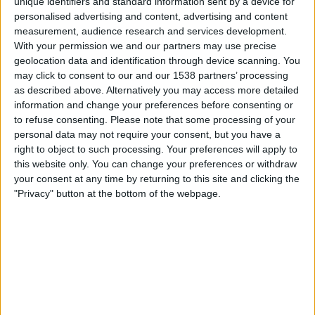
unique identifiers and standard information sent by a device for
Sacachispas
personalised advertising and content, advertising and content
LPF Play
measurement, audience research and services development.
With your permission we and our partners may use precise
Måndag, 2026-07-27
geolocation data and identification through device scanning. You
may click to consent to our and our 1538 partners’ processing
20:00
Primera C
as described above. Alternatively you may access more detailed
information and change your preferences before consenting or
Sacachispas
to refuse consenting.
Please note that some processing of your
Leandro N. Alem
personal data may not require your consent, but you have a
LPF Play
right to object to such processing. Your preferences will apply to
this website only. You can change your preferences or withdraw
your consent at any time by returning to this site and clicking the
Lördag, 2026-07-11
"Privacy" button at the bottom of the webpage.
20:00
Primera C
Def. de Cambaceres
Sacachispas
LPF Play
Flera dagar