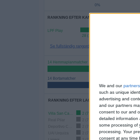
0%
RANKNING EFTER KANALER
LPF Play
28 (100%)
Se fullständig rangordning
14 Hemmaplanmatcher
50%
14 Bortamatcher
50%
We and our
partners
such as unique ident
advertising and con
RANKNING EFTER LAG
and our partners may
consent to our and o
Villa San Carlos
2 (7,14%)
detailed information
Real Pilar
2 (7,14%)
some processing of y
Deportivo Camioneros
2 (7,14%)
processing. Your pre
UAI Urquiza
2 (7,14%)
consent at any time b
Liniers
2 (7,14%)