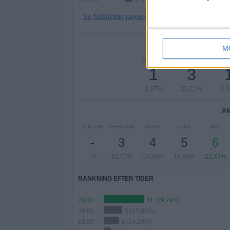
Se fullständig rangordning
ANT
M
MÅNDAG
TISDAG
ONS
1
3
3,57%
10,71%
3,
AN
JANUARI
FEBRUARI
MARS
APRIL
MAJ
-
3
4
5
6
- %
10,71%
14,29%
17,86%
21,43%
RANKNING EFTER TIDER
20:30
11 (39,29%)
20:00
5 (17,86%)
18:00
4 (14,29%)