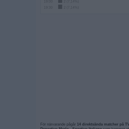
19:00
2 (7,14%)
19:30
2 (7,14%)
För närvarande pågår
14 direktsända matcher på T
Deportivo Merlo - Sportivo Italiano
som kommer att