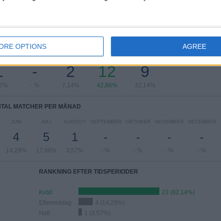
AL MATCHER PER VECKODAG
ORE OPTIONS
AGREE
DAG
TORSDAG
FREDAG
LÖRDAG
SÖNDAG
1
-
2
12
9
57%
- %
7,14%
42,86%
32,14%
TAL MATCHER PER MÅNAD
JUNI
JULI
AUGUSTI
SEPTEMBER
OKTOBER
NOVEMBER
DECEMBER
4
5
1
-
-
-
-
14,29%
17,86%
3,57%
- %
- %
- %
- %
RANKNING EFTER TIDSPERIODER
Kväll
23 (82,14%)
Eftermiddag
4 (14,29%)
Natt
1 (3,57%)