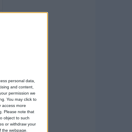
cess personal data,
tising and content,
your permission we
ng. You may click to
ay access more
g.
Please note that
o object to such
ces or withdraw your
 of the webpage.