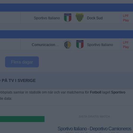
LPF
Sportivo Italiano
Dock Sud
Play
LPF
Comunicaciones BsAs
Sportivo Italiano
Play
Flera dagar
 PÅ TV I SVERIGE
plats samlar in statistik om när och var matcherna för
Fotboll
laget
Sportivo
de data:
SISTA GRATIS MATCH
Sportivo Italiano - Deportivo Camioneros