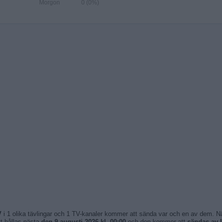
Morgon
0 (0%)
V
i 1 olika tävlingar och 1 TV-kanaler kommer att sända var och en av dem. 
 hållas nästa
den 9 augusti 2026 kl. 00:00
och den kommer att
sändas av 