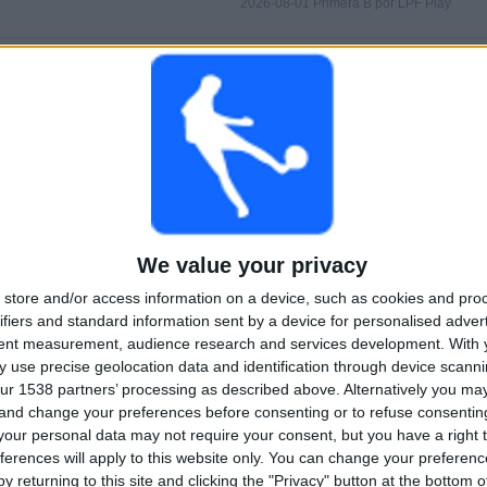
2026-08-01 Primera B por LPF Play
MATCHER
DAGAR
TOTAL
0
5
1
KONTINUERLIGT
UTAN GRATIS
TV-KANALER
BETALD
MATCH
TOTAL
MAXIMALT
TOTAL
1
2
21
We value your privacy
TÄVLINGAR
VS Villa San
MOTSTÅNDARE
store and/or access information on a device, such as cookies and pro
Carlos
ifiers and standard information sent by a device for personalised adver
tent measurement, audience research and services development.
With 
RANKNING EFTER TÄVLINGAR
 use precise geolocation data and identification through device scanni
ur 1538 partners’ processing as described above. Alternatively you m
Primera B
28 (100%)
 and change your preferences before consenting or to refuse consentin
Se fullständig rangordning
our personal data may not require your consent, but you have a right t
ferences will apply to this website only. You can change your preferen
y returning to this site and clicking the "Privacy" button at the bottom