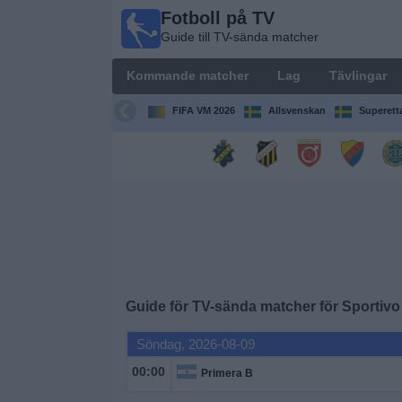
Fotboll på TV
Fotboll
Guide till TV-sända matcher
på TV
Guide till
Kommande matcher
Lag
Tävlingar
TV-sända
matcher
FIFA VM 2026
Allsvenskan
Superett
Kommande
matcher
Lag
Tävlingar
Guide för TV-sända matcher för
Sportivo 
TV-
kanaler
Söndag, 2026-08-09
00:00
Primera B
Nyheter