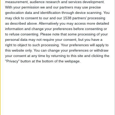
measurement, audience research and services development.
20:00
Primera Nacional
With your permission we and our partners may use precise
geolocation data and identification through device scanning. You
Tristan Suarez
may click to consent to our and our 1538 partners’ processing
Almirante Brown
as described above. Alternatively you may access more detailed
LPF Play
information and change your preferences before consenting or
to refuse consenting.
Please note that some processing of your
personal data may not require your consent, but you have a
Lördag, 2026-08-22
right to object to such processing. Your preferences will apply to
22:00
Primera Nacional
this website only. You can change your preferences or withdraw
your consent at any time by returning to this site and clicking the
Tristan Suarez
"Privacy" button at the bottom of the webpage.
Agropecuario
LPF Play
Flera dagar
STATISTIK FÖR LAGET TRISTAN SUAREZ PÅ TV I SVERIGE
Upp till dagens datum
2026-08-07
och sedan denna webbplats samlar in