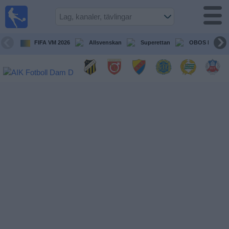
Fotboll
på TV
Guide till
FIFA VM 2026
Allsvenskan
Superettan
OBOS Damalls
TV-sända
matcher
Kommande
matcher
Lag
Tävlingar
TV-
kanaler
Nyheter