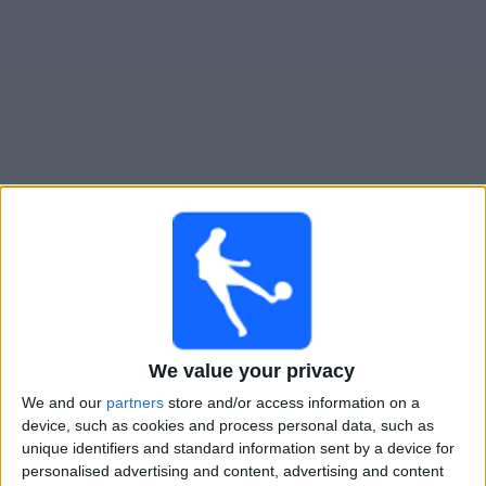
Widget
Guide för TV-sända matcher för
Tristan Suarez
Måndag, 2026-08-10
20:00
Primera Nacional
Gimnasia Jujuy
We value your privacy
Tristan Suarez
We and our
partners
store and/or access information on a
LPF Play
device, such as cookies and process personal data, such as
unique identifiers and standard information sent by a device for
Söndag, 2026-08-16
personalised advertising and content, advertising and content