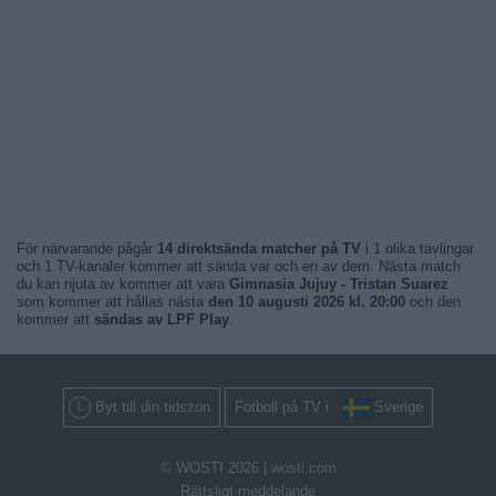
För närvarande pågår
14 direktsända matcher på TV
i 1 olika tävlingar
och 1 TV-kanaler kommer att sända var och en av dem. Nästa match
du kan njuta av kommer att vara
Gimnasia Jujuy - Tristan Suarez
som kommer att hållas nästa
den 10 augusti 2026 kl. 20:00
och den
kommer att
sändas av LPF Play
.
Byt till din tidszon
Fotboll på TV i
Sverige
© WOSTI 2026 |
wosti.com
Rättsligt meddelande