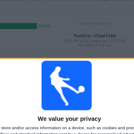
SISTA GRATIS MATCH
91,01%
Kashima - Vissel Kobe
2026-06-06 J1 League por J.LEAGUE
International YouTube
MATCHER
DAGAR
TOTAL
6,4%)
0
61
10
KONTINUERLIGT
UTAN GRATIS
TV-KANALER
BETALD
MATCH
We value your privacy
TOTAL
MAXIMALT
TOTAL
store and/or access information on a device, such as cookies and pro
5
5
37
ifiers and standard information sent by a device for personalised adver