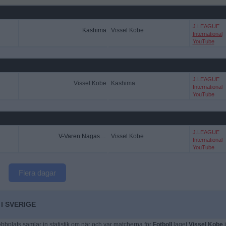
J.LEAGUE
Kashima
Vissel Kobe
International
YouTube
J.LEAGUE
Vissel Kobe
Kashima
International
YouTube
J.LEAGUE
V-Varen Nagasaki
Vissel Kobe
International
YouTube
Flera dagar
I SVERIGE
plats samlar in statistik om när och var matcherna för
Fotboll
laget
Vissel Kobe
i