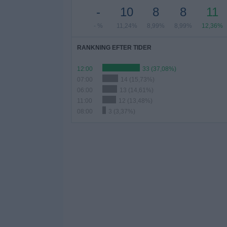
-
10
8
8
11
- %
11,24%
8,99%
8,99%
12,36%
RANKNING EFTER TIDER
12:00
33 (37,08%)
07:00
14 (15,73%)
06:00
13 (14,61%)
11:00
12 (13,48%)
08:00
3 (3,37%)