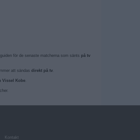
amguiden för de senaste matcherna som sänts
på tv
 kommer att sändas
direkt på tv
.
n Vissel Kobe
.
cher.
Kontakt