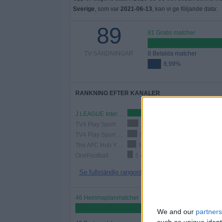
Sverige
, som var
2021-06-13
, kan vi ge följande data:
89
81 Gratis matcher
TV-SÄNDNINGAR
8 Betalda matcher
8,99%
RANKNING EFTER KANALER
J.LEAGUE International YouTube
68 (7
TV4 Play Sport
10 (11,24%)
TV4 Play Sport Total
9 (10,11%)
The AFC Hub YouTube
8 (8,99%)
OneFootball
5 (5,62%)
Se fullständig rangordning
46 Hemmaplanmatcher
51,69%
We and our
partners
such as unique ident