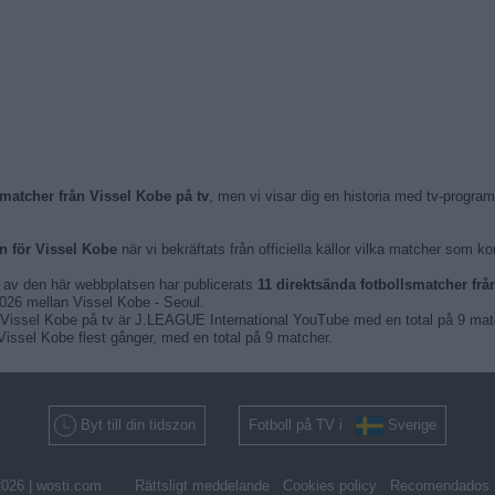
smatcher från Vissel Kobe på tv
, men vi visar dig en historia med tv-progr
 för Vissel Kobe
när vi bekräftats från officiella källor vilka matcher som
n av den här webbplatsen har publicerats
11 direktsända fotbollsmatcher frå
2026 mellan Vissel Kobe - Seoul.
 Vissel Kobe på tv är J.LEAGUE International YouTube med en total på 9 mat
issel Kobe flest gånger, med en total på 9 matcher.
Byt till din tidszon
Fotboll på TV i
Sverige
026 |
wosti.com
Rättsligt meddelande
Cookies policy
Recomendados