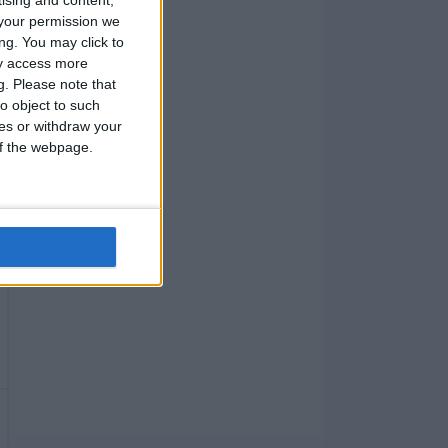
your permission we
ng. You may click to
ay access more
g.
Please note that
o object to such
ces or withdraw your
 of the webpage.