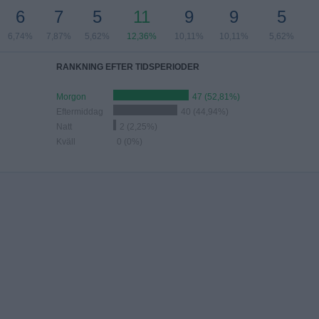
6
7
5
11
9
9
5
6,74%
7,87%
5,62%
12,36%
10,11%
10,11%
5,62%
RANKNING EFTER TIDSPERIODER
Morgon
47 (52,81%)
Eftermiddag
40 (44,94%)
Natt
2 (2,25%)
Kväll
0 (0%)