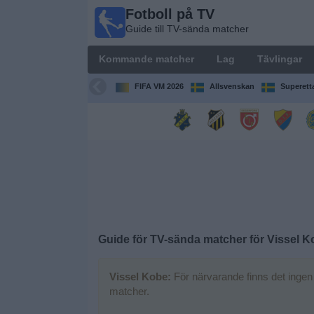
Fotboll på TV
Fotboll
Guide till TV-sända matcher
på TV
Guide till
Kommande matcher
Lag
Tävlingar
TV-sända
matcher
FIFA VM 2026
Allsvenskan
Superett
Kommande
matcher
Lag
Tävlingar
Guide för TV-sända matcher för
Vissel K
TV-
kanaler
Vissel Kobe:
För närvarande finns det ingen
matcher.
Nyheter