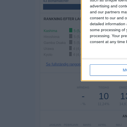
43 Bortamatcher
advertising and con
48,31%
and our partners may
consent to our and o
RANKNING EFTER LAG
detailed information
some processing of y
Kashima
5 (5,62%)
processing. Your pre
Hiroshima
5 (5,62%)
consent at any time b
Gamba Osaka
5 (5,62%)
Urawa
4 (4,49%)
Kyoto
4 (4,49%)
Se fullständig rangordning
M
ANT
MÅNDAG
TISDAG
ONS
-
10
1
- %
11,24%
14,
AN
JANUARI
FEBRUARI
MARS
APRIL
MAJ