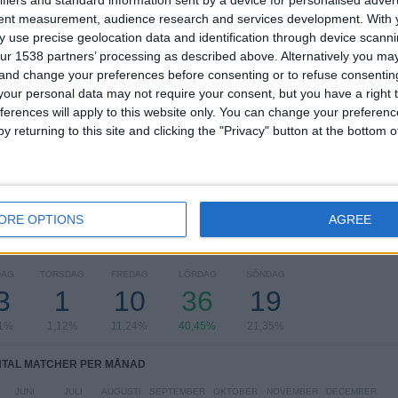
TÄVLINGAR
VS Kashima
MOTSTÅNDARE
tent measurement, audience research and services development.
With 
 use precise geolocation data and identification through device scanni
ur 1538 partners’ processing as described above. Alternatively you m
RANKNING EFTER TÄVLINGAR
 and change your preferences before consenting or to refuse consentin
our personal data may not require your consent, but you have a right t
J1 League
64 (71,91%)
ferences will apply to this website only. You can change your preferen
AFC Champions League
20 (22,47%)
y returning to this site and clicking the "Privacy" button at the bottom
YBC Levain Cup
2 (2,25%)
Japan Super Cup
2 (2,25%)
Träningsmatch
1 (1,12%)
Se fullständig rangordning
ORE OPTIONS
AGREE
AL MATCHER PER VECKODAG
DAG
TORSDAG
FREDAG
LÖRDAG
SÖNDAG
3
1
10
36
19
61%
1,12%
11,24%
40,45%
21,35%
TAL MATCHER PER MÅNAD
JUNI
JULI
AUGUSTI
SEPTEMBER
OKTOBER
NOVEMBER
DECEMBER