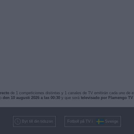
recto
de 1 competiciones distintas y 1 canales de TV emitirán cada uno de ell
mo
den 10 augusti 2026 a las 00:30
y que será
televisado por Flamengo TV
Byt till din tidszon
Fotboll på TV i
Sverige