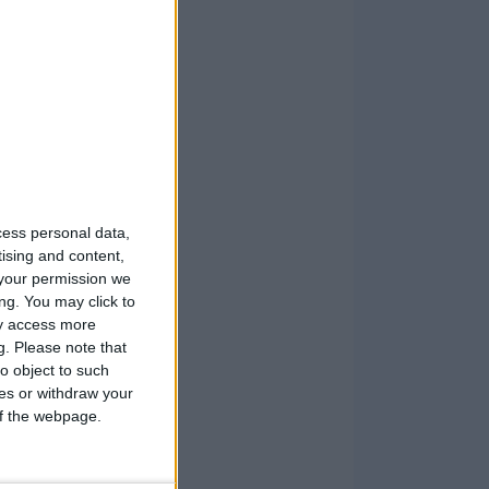
cess personal data,
tising and content,
your permission we
ng. You may click to
ay access more
g.
Please note that
o object to such
ces or withdraw your
 of the webpage.