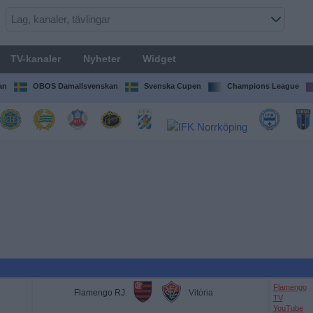
TV-kanaler
Nyheter
Widget
an
OBOS Damallsvenskan
Svenska Cupen
Champions League
Flamengo
Flamengo RJ
Vitória
TV
YouTube