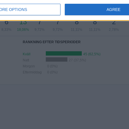
TAL MATCHER PER MÅNAD
ORE OPTIONS
AGREE
JUNI
JULI
AUGUSTI
SEPTEMBER
OKTOBER
NOVEMBER
DECEMBER
6
13
7
7
8
8
2
8,33%
18,06%
9,72%
9,72%
11,11%
11,11%
2,78%
RANKNING EFTER TIDSPERIODER
Kväll
45 (62,5%)
Natt
27 (37,5%)
Morgon
0 (0%)
Eftermiddag
0 (0%)