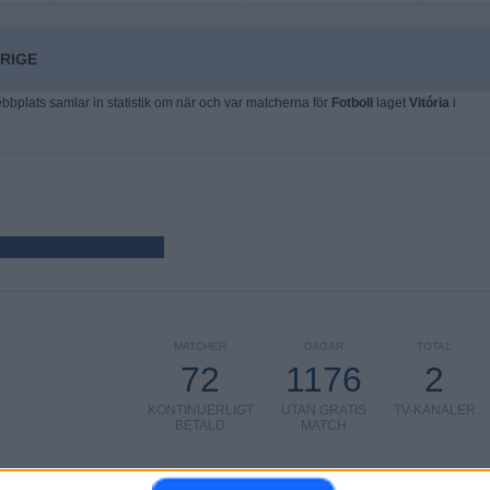
ERIGE
plats samlar in statistik om när och var matcherna för
Fotboll
laget
Vitória
i
MATCHER
DAGAR
TOTAL
72
1176
2
KONTINUERLIGT
UTAN GRATIS
TV-KANALER
BETALD
MATCH