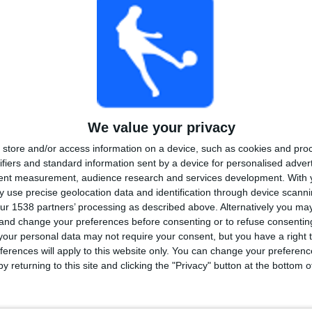
TOTAL
MAXIMALT
TOTAL
2
5
34
TÄVLINGAR
VS Mirassol
MOTSTÅNDARE
RANKNING EFTER TÄVLINGAR
Serie A Brasilien
46 (63,89%)
We value your privacy
Serie B Brasilien
26 (36,11%)
store and/or access information on a device, such as cookies and pro
Se fullständig rangordning
ifiers and standard information sent by a device for personalised adver
tent measurement, audience research and services development.
With 
 use precise geolocation data and identification through device scanni
ur 1538 partners’ processing as described above. Alternatively you m
 and change your preferences before consenting or to refuse consentin
AL MATCHER PER VECKODAG
our personal data may not require your consent, but you have a right t
ferences will apply to this website only. You can change your preferen
DAG
TORSDAG
FREDAG
LÖRDAG
SÖNDAG
y returning to this site and clicking the "Privacy" button at the bottom
6
10
5
21
26
3%
13,89%
6,94%
29,17%
36,11%