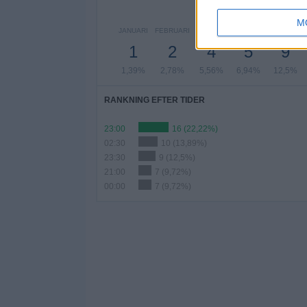
AN
M
JANUARI
FEBRUARI
MARS
APRIL
MAJ
1
2
4
5
9
1,39%
2,78%
5,56%
6,94%
12,5%
RANKNING EFTER TIDER
23:00
16 (22,22%)
02:30
10 (13,89%)
23:30
9 (12,5%)
21:00
7 (9,72%)
00:00
7 (9,72%)