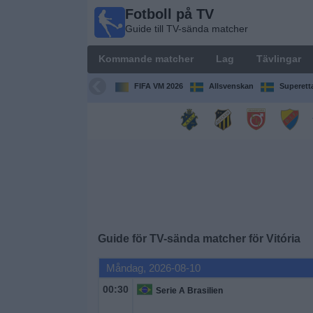
Fotboll på TV
Fotboll
Guide till TV-sända matcher
på TV
Guide till
Kommande matcher
Lag
Tävlingar
TV-sända
matcher
FIFA VM 2026
Allsvenskan
Superett
Kommande
matcher
Lag
Tävlingar
Guide för TV-sända matcher för
Vitória
TV-
kanaler
Måndag, 2026-08-10
00:30
Serie A Brasilien
Nyheter