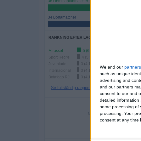
38 Hemmaplanmatcher
52,78%
34 Bortamatcher
47,22%
RANKNING EFTER LAG
Mirassol
5 (6,94%)
Sport Recife
4 (5,56%)
Juventude
3 (4,17%)
We and our
partners
Internacional
3 (4,17%)
such as unique ident
Botafogo RJ
3 (4,17%)
advertising and con
and our partners may
Se fullständig rangordning
consent to our and o
detailed information
ANT
some processing of y
processing. Your pre
MÅNDAG
TISDAG
ONS
2
consent at any time b
2
2,78%
2,78%
8,3