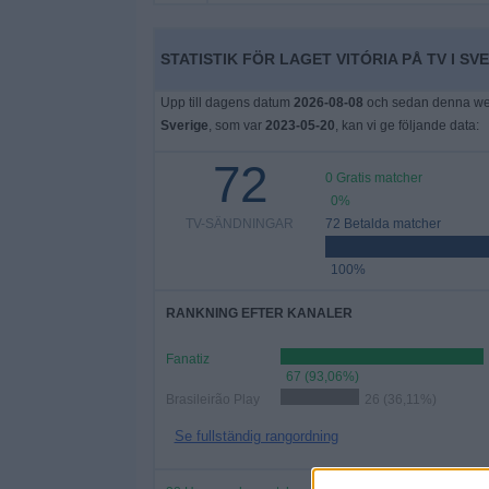
Widget
STATISTIK FÖR LAGET VITÓRIA PÅ TV I SV
Upp till dagens datum
2026-08-08
och sedan denna webb
Sverige
, som var
2023-05-20
, kan vi ge följande data:
72
0 Gratis matcher
0%
TV-SÄNDNINGAR
72 Betalda matcher
100%
RANKNING EFTER KANALER
Fanatiz
67 (93,06%)
Brasileirão Play
26 (36,11%)
Se fullständig rangordning