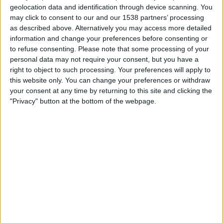
geolocation data and identification through device scanning. You
may click to consent to our and our 1538 partners’ processing
as described above. Alternatively you may access more detailed
information and change your preferences before consenting or
to refuse consenting.
Please note that some processing of your
personal data may not require your consent, but you have a
right to object to such processing. Your preferences will apply to
por
Wosti
-
14/02/2025 09:08
this website only. You can change your preferences or withdraw
your consent at any time by returning to this site and clicking the
Sverige har varit hem för många fotbollsspelare som har lämnat
"Privacy" button at the bottom of the webpage.
ett outplånligt avtryck i fotbollens historia. Från tidigt 1900-tal
fram till idag har dessa spelare utmärkt sig genom sin talang,
sitt ledarskap och sina insatser både i klubblag och i landslaget.
Nedan presenteras en lista över de mest framstående svenska
fotbollsspelarna, deras karriärer och arv inom världens största
sport.
1. Gunnar Nordahl
Gunnar Nordahl anses vara en av de bästa anfallarna i svensk
fotbollshistoria. Han började sin karriär i Sverige men blev
internationellt känd när han gick till AC Milan 1949. Under sin