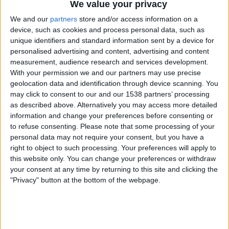
FAR Rabat
We value your privacy
Mamelodi Sundowns
We and our
partners
store and/or access information on a
DAZN (Se live)
device, such as cookies and process personal data, such as
unique identifiers and standard information sent by a device for
personalised advertising and content, advertising and content
STATISTIK FÖR CAF CHAMPIONS LEAGUE PÅ TV I
measurement, audience research and services development.
SVERIGE
With your permission we and our partners may use precise
geolocation data and identification through device scanning. You
Per dagens datum
2026-08-09
och sedan denna webbplats började
may click to consent to our and our 1538 partners’ processing
samla in statistiska data om när och var matcherna för
Fotboll
i tävlingen
as described above. Alternatively you may access more detailed
CAF Champions League
sändes på
Sverige
, vilket var den
2023-02-10
,
information and change your preferences before consenting or
kan vi ge följande data:
to refuse consenting.
Please note that some processing of your
personal data may not require your consent, but you have a
64
right to object to such processing. Your preferences will apply to
this website only. You can change your preferences or withdraw
your consent at any time by returning to this site and clicking the
TV-SÄNDNINGAR
"Privacy" button at the bottom of the webpage.
2 Gratis matcher
3,12%
62 Betalda matcher
96,88%