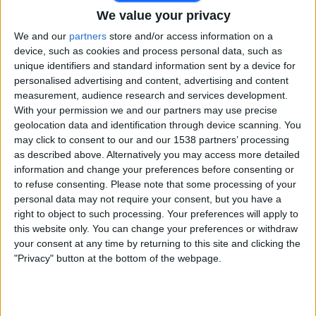
Man Utd Academy
We value your privacy
MUTV
We and our
partners
store and/or access information on a
device, such as cookies and process personal data, such as
Tisdag, 2025-11-25
unique identifiers and standard information sent by a device for
personalised advertising and content, advertising and content
20:00
National League Cup
measurement, audience research and services development.
With your permission we and our partners may use precise
Solihull Moors
geolocation data and identification through device scanning. You
Man Utd Academy
may click to consent to our and our 1538 partners’ processing
MUTV
as described above. Alternatively you may access more detailed
information and change your preferences before consenting or
Tisdag, 2025-10-28
to refuse consenting.
Please note that some processing of your
personal data may not require your consent, but you have a
20:00
National League Cup
right to object to such processing. Your preferences will apply to
this website only. You can change your preferences or withdraw
AFC Rochdale
your consent at any time by returning to this site and clicking the
Man Utd Academy
"Privacy" button at the bottom of the webpage.
MUTV
Flera dagar