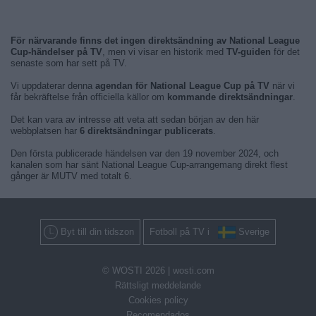
För närvarande finns det ingen direktsändning av National League
Cup-händelser på TV
, men vi visar en historik med
TV-guiden
för det
senaste som har sett på TV.
Vi uppdaterar denna
agendan för National League Cup på TV
när vi
får bekräftelse från officiella källor om
kommande direktsändningar
.
Det kan vara av intresse att veta att sedan början av den här
webbplatsen har
6 direktsändningar publicerats
.
Den första publicerade händelsen var den 19 november 2024, och
kanalen som har sänt National League Cup-arrangemang direkt flest
gånger är MUTV med totalt 6.
Byt till din tidszon
Fotboll på TV i
Sverige
© WOSTI 2026 |
wosti.com
Rättsligt meddelande
Cookies policy
Recomendados