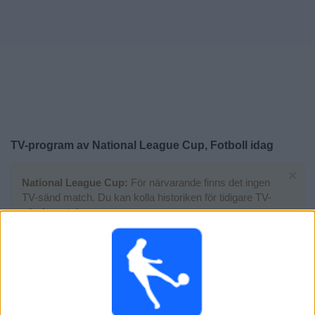
Widget
TV-program av National League Cup, Fotboll idag
×
National League Cup:
För närvarande finns det ingen
TV-sänd match. Du kan kolla historiken för tidigare TV-
sända matcher.
Tisdag, 2025-12-16
20:45
National League Cup
Tamworth FC