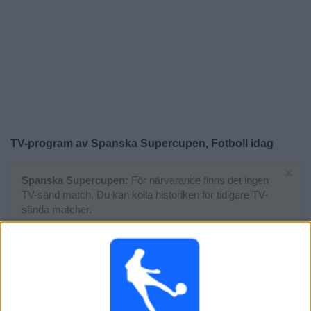
Widget
TV-program av Spanska Supercupen, Fotboll idag
×
Spanska Supercupen:
För närvarande finns det ingen
TV-sänd match. Du kan kolla historiken för tidigare TV-
sända matcher.
Söndag, 2026-01-11
20:00
Spanska Supercupen
Final