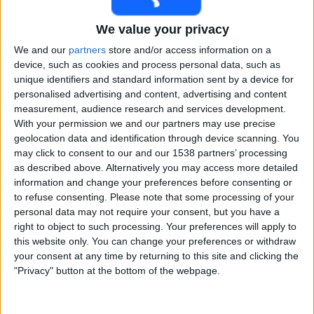
Barcelona
Real Madrid
We value your privacy
Sportbladet Plus
We and our
partners
store and/or access information on a
device, such as cookies and process personal data, such as
unique identifiers and standard information sent by a device for
Torsdag, 2026-01-08
personalised advertising and content, advertising and content
20:00
Spanska Supercupen
measurement, audience research and services development.
Semifinaler
With your permission we and our partners may use precise
geolocation data and identification through device scanning. You
Atl. Madrid
may click to consent to our and our 1538 partners’ processing
as described above. Alternatively you may access more detailed
Real Madrid
information and change your preferences before consenting or
Sportbladet Plus
to refuse consenting.
Please note that some processing of your
personal data may not require your consent, but you have a
Onsdag, 2026-01-07
right to object to such processing. Your preferences will apply to
this website only. You can change your preferences or withdraw
20:00
Spanska Supercupen
your consent at any time by returning to this site and clicking the
Semifinaler
"Privacy" button at the bottom of the webpage.
Barcelona
Ath. Bilbao