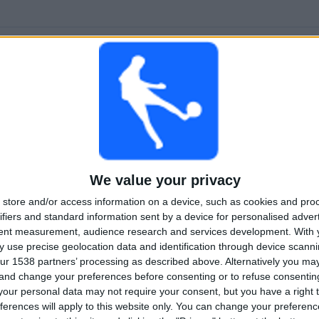
Ranking av lag efter antal bortamatcher
Sverige
11 (13,75%)
Italien
5 (6,25%)
Schweiz
3 (3,75%)
BK Häcken Damer
3 (3,75%)
Nederländerna
3 (3,75%)
RANKNING AV SPORTER
We value your privacy
Fotboll
80 (100%)
store and/or access information on a device, such as cookies and pro
ifiers and standard information sent by a device for personalised adver
Se fullständig rangordning
tent measurement, audience research and services development.
With 
 use precise geolocation data and identification through device scanni
ur 1538 partners’ processing as described above. Alternatively you m
 and change your preferences before consenting or to refuse consentin
our personal data may not require your consent, but you have a right t
ferences will apply to this website only. You can change your preferen
AL MATCHER PER VECKODAG