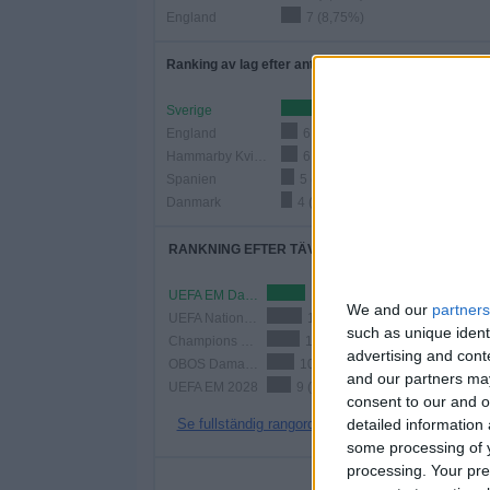
England
7 (8,75%)
Ranking av lag efter antal hemmamatcher
Sverige
19 (23,75%)
England
6 (7,5%)
Hammarby Kvinnor
6 (7,5%)
Spanien
5 (6,25%)
Danmark
4 (5%)
RANKNING EFTER TÄVLINGAR
UEFA EM Damer
14 (17,5%)
We and our
partners
UEFA Nations League Women
13 (16,25%)
such as unique ident
Champions League Damer
12 (15%)
advertising and con
OBOS Damallsvenskan
10 (12,5%)
and our partners may
UEFA EM 2028
9 (11,25%)
consent to our and o
detailed information
Se fullständig rangordning
some processing of y
processing. Your pre
ANT