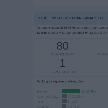
Widget
FOTBOLLSSTATISTIK FRÅN KANAL SVT2 I 
Per dagens datum
2026-08-08
och sedan denna webbpla
i
Sverige
sändes, vilket var den
2022-04-12
, kan vi ge 
80
TV-SÄNDNINGAR
TV-SÄ
1
TV-SÄND SPORTER
Ranking av lag efter antal matcher
Sverige
30 (37,5%)
Hammarby Kvinnor
9 (11,25%)
Italien
8 (10%)
Danmark
7 (8,75%)