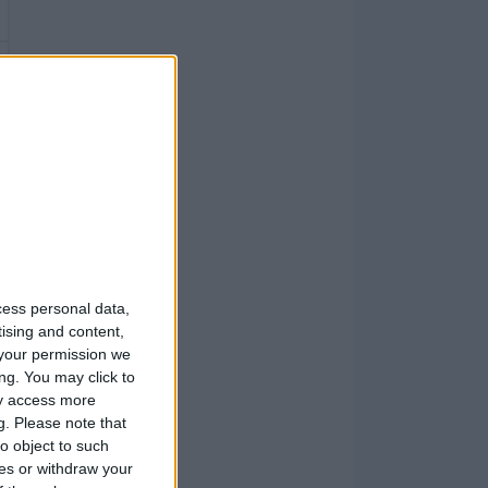
cess personal data,
tising and content,
your permission we
ng. You may click to
ay access more
g.
Please note that
o object to such
ces or withdraw your