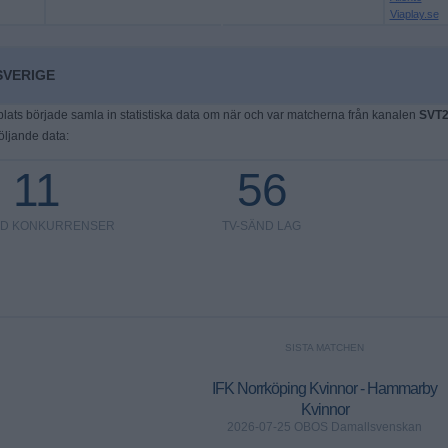
Viaplay.se
SVERIGE
ts började samla in statistiska data om när och var matcherna från kanalen
SVT
följande data:
11
56
ND KONKURRENSER
TV-SÄND LAG
SISTA MATCHEN
IFK Norrköping Kvinnor - Hammarby
Kvinnor
2026-07-25 OBOS Damallsvenskan