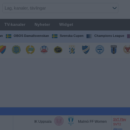
TV-kanaler
Nyheter
Widget
an
OBOS Damallsvenskan
Svenska Cupen
Champions League
SVT Play
IK Uppsala
Malmö FF Women
SVT2
Allente