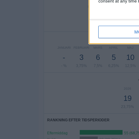
consent at any time b
MÅNDAG
TISDAG
ON
8
23
10%
28,75%
1
M
AN
JANUARI
FEBRUARI
MARS
APRIL
MAJ
-
3
6
5
10
- %
3,75%
7,5%
6,25%
12,5%
2026
19
23,75%
RANKNING EFTER TIDSPERIODER
Eftermiddag
55 (68,