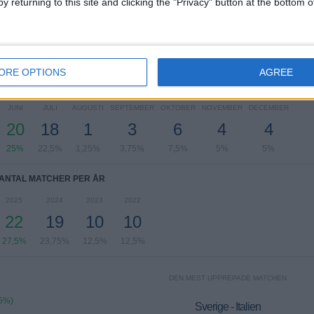
y returning to this site and clicking the "Privacy" button at the bottom
SDAG
TORSDAG
FREDAG
LÖRDAG
SÖNDAG
12
9
12
12
4
5%
11,25%
15%
15%
5%
ORE OPTIONS
AGREE
TAL MATCHER PER MÅNAD
JUNI
JULI
AUGUSTI
SEPTEMBER
OKTOBER
NOVEMBER
DECEMBER
20
18
1
3
6
4
4
25%
22,5%
1,25%
3,75%
7,5%
5%
5%
ANTAL MATCHER PER ÅR
2025
2024
2023
2022
22
19
10
10
27,5%
23,75%
12,5%
12,5%
DEN MEST UPPREPADE MATCHEN
75%)
Sverige - Italien