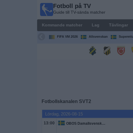
Fotboll på TV
Fotboll
Guide till TV-sända matcher
på TV
Guide till
Kommande matcher
Lag
Tävlingar
TV-sända
matcher
FIFA VM 2026
Allsvenskan
Superett
Kommande
matcher
Lag
Tävlingar
Fotbollskanalen
SVT2
TV-
kanaler
Lördag, 2026-08-15
13:00
OBOS Damallsvenskan
Nyheter