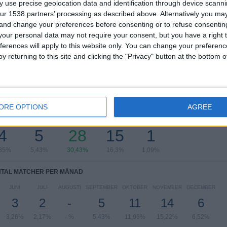
 use precise geolocation data and identification through device scanni
ur 1538 partners’ processing as described above. Alternatively you m
Saudi Pro League
35 (38,04%)
 and change your preferences before consenting or to refuse consentin
AFC Champions League
34 (36,96%)
our personal data may not require your consent, but you have a right t
Saudi Women’s Premier League
15 (16,3%)
ferences will apply to this website only. You can change your preferen
FIFA Club VM
7 (7,61%)
y returning to this site and clicking the "Privacy" button at the bottom
Riyadh Season Cup
1 (1,09%)
Se fullständig rangordning
AL MATCHER PER VECKODAG
ORE OPTIONS
AGREE
SDAG
TORSDAG
FREDAG
LÖRDAG
SÖNDAG
4
5
28
15
1
,35%
5,43%
30,43%
16,3%
1,09%
TAL MATCHER PER MÅNAD
JUNI
JULI
AUGUSTI
SEPTEMBER
OKTOBER
NOVEMBER
DECEMBER
3
2
-
5
11
14
6
3,26%
2,17%
- %
5,43%
11,96%
15,22%
6,52%