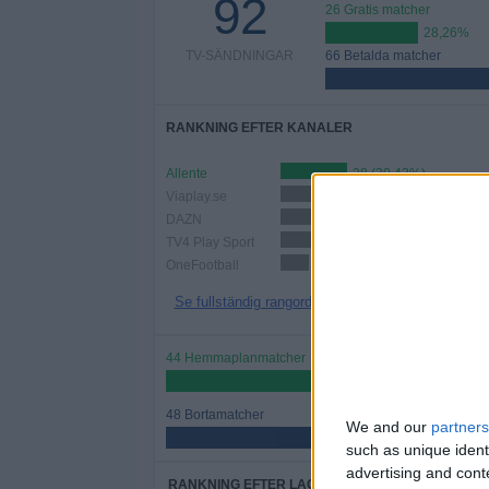
92
26 Gratis matcher
28,26%
TV-SÄNDNINGAR
66 Betalda matcher
RANKNING EFTER KANALER
Allente
28 (30,43%)
Viaplay.se
28 (30,43%)
DAZN
22 (23,91%)
TV4 Play Sport
19 (20,65%)
OneFootball
12 (13,04%)
Se fullständig rangordning
44 Hemmaplanmatcher
47,83%
48 Bortamatcher
We and our
partners
52,17%
such as unique ident
advertising and con
RANKNING EFTER LAG