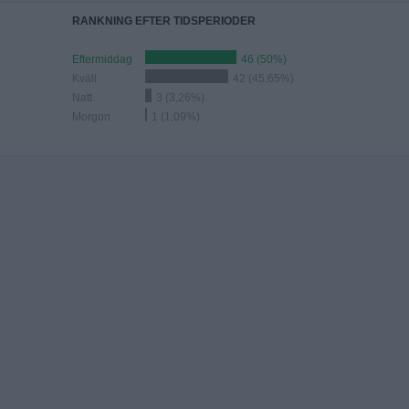
RANKNING EFTER TIDSPERIODER
Eftermiddag
46 (50%)
Kväll
42 (45,65%)
Natt
3 (3,26%)
Morgon
1 (1,09%)