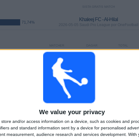
SISTA GRATIS MATCH
Khaleej FC - Al-Hilal
71,74%
2026-05-05 Saudi Pro League por OneFootball
MATCHER
DAGAR
TOTAL
0
92
18
KONTINUERLIGT
UTAN GRATIS
TV-KANALER
BETALD
MATCH
TOTAL
MAXIMALT
TOTAL
We value your privacy
5
7
46
store and/or access information on a device, such as cookies and pro
TÄVLINGAR
VS Al Ahli
MOTSTÅNDARE
ifiers and standard information sent by a device for personalised adver
tent measurement, audience research and services development.
With 
RANKNING EFTER TÄVLINGAR