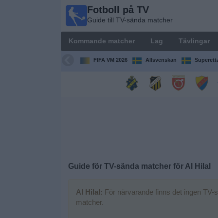
Fotboll på TV
Fotboll
Guide till TV-sända matcher
på TV
Guide till
Kommande matcher
Lag
Tävlingar
TV-sända
matcher
FIFA VM 2026
Allsvenskan
Superett
Kommande
matcher
Lag
Tävlingar
Guide för TV-sända matcher för
Al Hilal
TV-
kanaler
Al Hilal:
För närvarande finns det ingen TV-s
matcher.
Nyheter