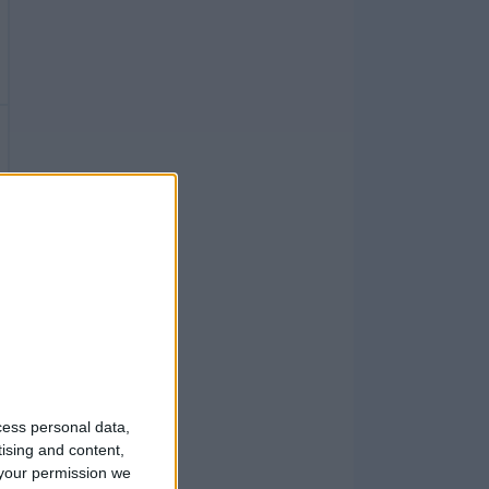
cess personal data,
tising and content,
your permission we