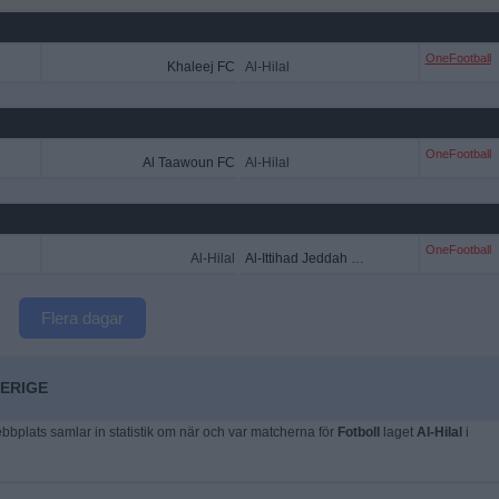
OneFootball
Khaleej FC
Al-Hilal
OneFootball
Al Taawoun FC
Al-Hilal
OneFootball
Al-Hilal
Al-Ittihad Jeddah Club
Flera dagar
VERIGE
plats samlar in statistik om när och var matcherna för
Fotboll
laget
Al-Hilal
i