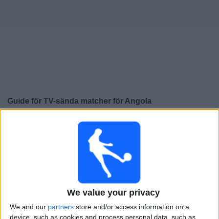
Widget
Guide för TV-sända matcher för
Angola
×
Angola:
För närvarande finns det ingen TV-sänd match.
Du kan kolla historiken för tidigare TV-sända matcher.
Tisdag, 2026-02-24
14:00
COSAFA Women's Championship
We value your privacy
Angola
We and our
partners
store and/or access information on a
Malawi
device, such as cookies and process personal data, such as