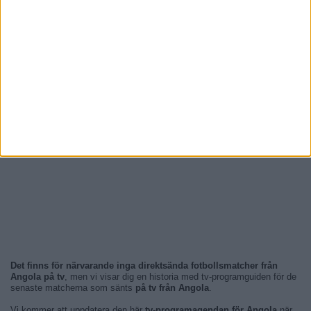
Det finns för närvarande inga direktsända fotbollsmatcher från
Angola på tv
, men vi visar dig en historia med tv-programguiden för de
senaste matcherna som sänts
på tv från Angola
.
Vi kommer att uppdatera den här
tv-programagendan för Angola
när