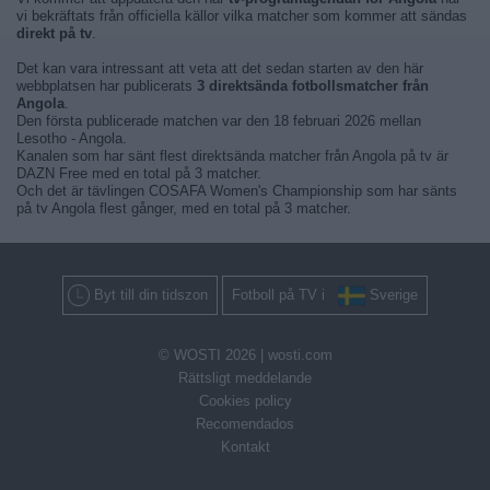
vi bekräftats från officiella källor vilka matcher som kommer att sändas
direkt på tv
.
Det kan vara intressant att veta att det sedan starten av den här
webbplatsen har publicerats
3 direktsända fotbollsmatcher från
Angola
.
Den första publicerade matchen var den 18 februari 2026 mellan
Lesotho - Angola.
Kanalen som har sänt flest direktsända matcher från Angola på tv är
DAZN Free med en total på 3 matcher.
Och det är tävlingen COSAFA Women's Championship som har sänts
på tv Angola flest gånger, med en total på 3 matcher.
Byt till din tidszon
Fotboll på TV i
Sverige
© WOSTI 2026 |
wosti.com
Rättsligt meddelande
Cookies policy
Recomendados
Kontakt