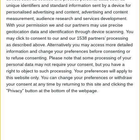
DAZN Free (titta gratis)
FIFA+
unique identifiers and standard information sent by a device for
personalised advertising and content, advertising and content
measurement, audience research and services development.
Lördag, 2026-02-21
With your permission we and our partners may use precise
14:00
COSAFA Women's Championship
geolocation data and identification through device scanning. You
may click to consent to our and our 1538 partners’ processing
South Africa
as described above. Alternatively you may access more detailed
Angola
information and change your preferences before consenting or
to refuse consenting.
Please note that some processing of your
DAZN Free (titta gratis)
FIFA+
personal data may not require your consent, but you have a
right to object to such processing. Your preferences will apply to
Onsdag, 2026-02-18
this website only. You can change your preferences or withdraw
your consent at any time by returning to this site and clicking the
11:00
COSAFA Women's Championship
"Privacy" button at the bottom of the webpage.
Lesotho
Angola
DAZN Free (titta gratis)
FIFA+
STATISTIK FÖR LAGET ANGOLA PÅ TV I SVERIGE