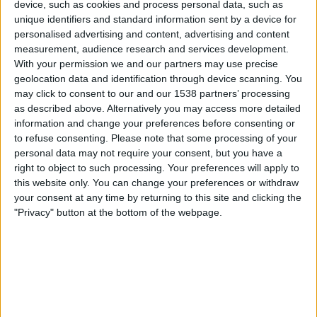
Seychellerna
device, such as cookies and process personal data, such as
unique identifiers and standard information sent by a device for
Gambia
personalised advertising and content, advertising and content
FIFA+
measurement, audience research and services development.
With your permission we and our partners may use precise
Fredag, 2025-10-10
geolocation data and identification through device scanning. You
may click to consent to our and our 1538 partners’ processing
15:00
FIFA VM 2026
as described above. Alternatively you may access more detailed
CAF-kvalspel
information and change your preferences before consenting or
to refuse consenting.
Please note that some processing of your
Seychellerna
personal data may not require your consent, but you have a
Elfenbenskusten
right to object to such processing. Your preferences will apply to
FIFA+
this website only. You can change your preferences or withdraw
your consent at any time by returning to this site and clicking the
Tisdag, 2025-09-09
"Privacy" button at the bottom of the webpage.
15:00
FIFA VM 2026
CAF-kvalspel
Kenya
Seychellerna
FIFA+