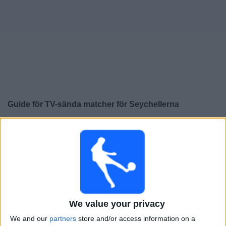
Widget
Guide för TV-sända matcher för
Seychellerna
×
Seychellerna:
För närvarande finns det ingen TV-sänd
match. Du kan kolla historiken för tidigare TV-sända
matcher.
Tisdag, 2025-10-14
15:00
FIFA VM 2026
We value your privacy
CAF-kvalspel
We and our
partners
store and/or access information on a