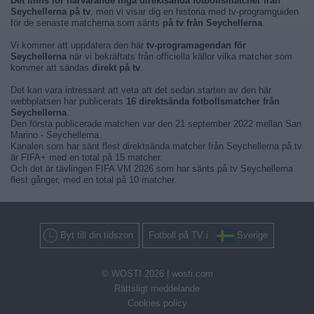
Det finns för närvarande inga direktsända fotbollsmatcher från
Seychellerna på tv
, men vi visar dig en historia med tv-programguiden
för de senaste matcherna som sänts
på tv från Seychellerna
.
Vi kommer att uppdatera den här
tv-programagendan för
Seychellerna
när vi bekräftats från officiella källor vilka matcher som
kommer att sändas
direkt på tv
.
Det kan vara intressant att veta att det sedan starten av den här
webbplatsen har publicerats
16 direktsända fotbollsmatcher från
Seychellerna
.
Den första publicerade matchen var den 21 september 2022 mellan San
Marino - Seychellerna.
Kanalen som har sänt flest direktsända matcher från Seychellerna på tv
är FIFA+ med en total på 15 matcher.
Och det är tävlingen FIFA VM 2026 som har sänts på tv Seychellerna
flest gånger, med en total på 10 matcher.
Byt till din tidszon
Fotboll på TV i
Sverige
© WOSTI 2026 |
wosti.com
Rättsligt meddelande
Cookies policy