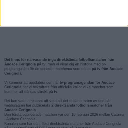
Det finns för närvarande inga direktsända fotbollsmatcher från
Audace Cerignola på tv
, men vi visar dig en historia med tv-
programguiden för de senaste matcherna som sänts
på tv från Audace
Cerignola
.
Vi kommer att uppdatera den här
tv-programagendan för Audace
Cerignola
när vi bekräftats från officiella källor vilka matcher som
kommer att sändas
direkt på tv
.
Det kan vara intressant att veta att det sedan starten av den här
webbplatsen har publicerats
2 direktsända fotbollsmatcher från
Audace Cerignola
.
Den första publicerade matchen var den 10 februari 2026 mellan Catania
- Audace Cerignola.
Kanalen som har sänt flest direktsända matcher från Audace Cerignola