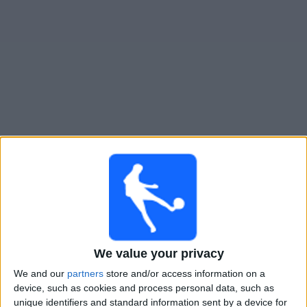
Widget
Guide för TV-sända matcher för
Audace Cerignola
×
Audace Cerignola:
För närvarande finns det ingen TV-
sänd match. Du kan kolla historiken för tidigare TV-
sända matcher.
Söndag, 2026-04-26
We value your privacy
18:00
Serie C - Uppflyttning - Play Offs
We and our
partners
store and/or access information on a
device, such as cookies and process personal data, such as
Benevento
unique identifiers and standard information sent by a device for