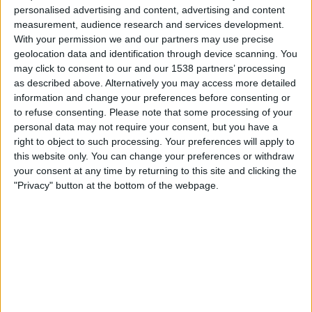
Audace Cerignola
personalised advertising and content, advertising and content
OneFootball PPV
measurement, audience research and services development.
With your permission we and our partners may use precise
geolocation data and identification through device scanning. You
Tisdag, 2026-02-10
may click to consent to our and our 1538 partners’ processing
20:30
Serie C - Uppflyttning - Play Offs
as described above. Alternatively you may access more detailed
information and change your preferences before consenting or
Catania
to refuse consenting.
Please note that some processing of your
personal data may not require your consent, but you have a
Audace Cerignola
right to object to such processing. Your preferences will apply to
OneFootball PPV
this website only. You can change your preferences or withdraw
your consent at any time by returning to this site and clicking the
"Privacy" button at the bottom of the webpage.
STATISTIK FÖR LAGET AUDACE CERIGNOLA PÅ TV I
SVERIGE
Upp till dagens datum
2026-08-07
och sedan denna webbplats samlar in
statistik om när och var matcherna för
Fotboll
laget
Audace Cerignola
i
Sverige
, som var
2022-09-04
, kan vi ge följande data:
55