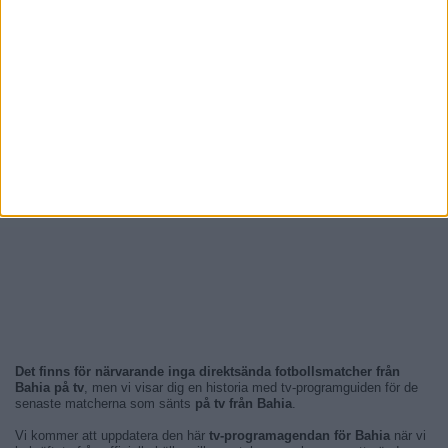
Det finns för närvarande inga direktsända fotbollsmatcher från
Bahia på tv
, men vi visar dig en historia med tv-programguiden för de
senaste matcherna som sänts
på tv från Bahia
.
Vi kommer att uppdatera den här
tv-programagendan för Bahia
när vi