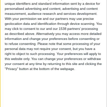
Fanatiz (Se live)
unique identifiers and standard information sent by a device for
personalised advertising and content, advertising and content
measurement, audience research and services development.
Onsdag, 2026-07-22
With your permission we and our partners may use precise
00:30
Serie A Brasilien
geolocation data and identification through device scanning. You
may click to consent to our and our 1538 partners’ processing
Atletico-MG
as described above. Alternatively you may access more detailed
Bahia
information and change your preferences before consenting or
to refuse consenting.
Please note that some processing of your
Fanatiz (Se live)
personal data may not require your consent, but you have a
right to object to such processing. Your preferences will apply to
Lördag, 2026-07-18
this website only. You can change your preferences or withdraw
your consent at any time by returning to this site and clicking the
00:30
Serie A Brasilien
"Privacy" button at the bottom of the webpage.
Bahia
Chapecoense-SC
Fanatiz (Se live)
Flera dagar