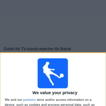
Widget
Guide för TV-sända matcher för
Bahia
×
Bahia:
För närvarande finns det ingen TV-sänd match.
Du kan kolla historiken för tidigare TV-sända matcher.
Söndag, 2026-07-26
21:00
Serie A Brasilien
We value your privacy
Bahia
We and our
partners
store and/or access information on a
Corinthians
device, such as cookies and process personal data, such as