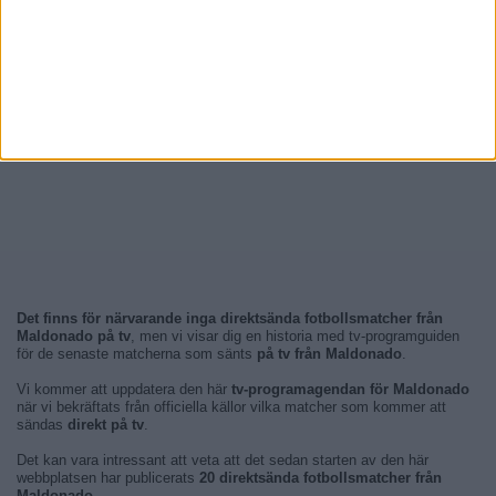
Det finns för närvarande inga direktsända fotbollsmatcher från
Maldonado på tv
, men vi visar dig en historia med tv-programguiden
för de senaste matcherna som sänts
på tv från Maldonado
.
Vi kommer att uppdatera den här
tv-programagendan för Maldonado
när vi bekräftats från officiella källor vilka matcher som kommer att
sändas
direkt på tv
.
Det kan vara intressant att veta att det sedan starten av den här
webbplatsen har publicerats
20 direktsända fotbollsmatcher från
Maldonado
.