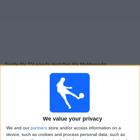
Widget
Guide för TV-sända matcher för
Maldonado
×
Maldonado:
För närvarande finns det ingen TV-sänd
match. Du kan kolla historiken för tidigare TV-sända
matcher.
Lördag, 2026-08-01
We value your privacy
20:00
Primera Division
We and our
partners
store and/or access information on a
device, such as cookies and process personal data, such as
Maldonado