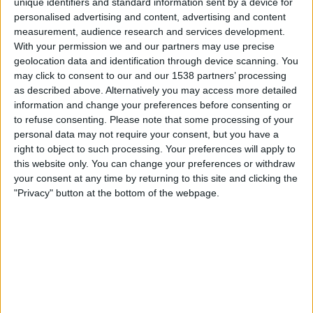
unique identifiers and standard information sent by a device for
Juventud
personalised advertising and content, advertising and content
Antel TV Internacional
measurement, audience research and services development.
With your permission we and our partners may use precise
Lördag, 2026-07-18
geolocation data and identification through device scanning. You
may click to consent to our and our 1538 partners’ processing
17:30
Primera Division
as described above. Alternatively you may access more detailed
information and change your preferences before consenting or
Progreso
to refuse consenting.
Please note that some processing of your
Maldonado
personal data may not require your consent, but you have a
Antel TV Internacional
right to object to such processing. Your preferences will apply to
this website only. You can change your preferences or withdraw
your consent at any time by returning to this site and clicking the
Lördag, 2026-07-11
"Privacy" button at the bottom of the webpage.
00:00
Primera Division
Maldonado
Albion
Antel TV Internacional
Flera dagar