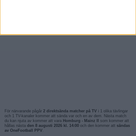
För närvarande pågår
2 direktsända matcher på TV
i 1 olika tävlingar
och 1 TV-kanaler kommer att sända var och en av dem. Nästa match
du kan njuta av kommer att vara
Homburg - Mainz II
som kommer att
hållas nästa
den 8 augusti 2026 kl. 14:00
och den kommer att
sändas
av OneFootball PPV
.