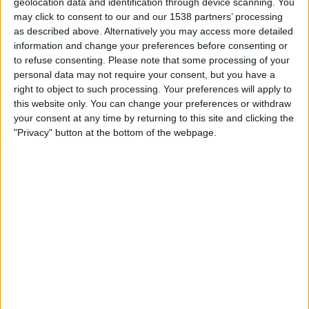
geolocation data and identification through device scanning. You
14:00
Regionalliga West
may click to consent to our and our 1538 partners’ processing
as described above. Alternatively you may access more detailed
Freiberg
information and change your preferences before consenting or
Homburg
to refuse consenting.
Please note that some processing of your
OneFootball PPV
personal data may not require your consent, but you have a
right to object to such processing. Your preferences will apply to
this website only. You can change your preferences or withdraw
STATISTIK FÖR LAGET HOMBURG PÅ TV I SVERIGE
your consent at any time by returning to this site and clicking the
"Privacy" button at the bottom of the webpage.
Upp till dagens datum
2026-08-07
och sedan denna webbplats samlar in
statistik om när och var matcherna för
Fotboll
laget
Homburg
i
Sverige
,
som var
2022-11-13
, kan vi ge följande data:
110
TV-SÄNDNINGAR
2 Gratis matcher
1,82%
108 Betalda matcher
98,18%