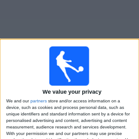
Widget
Guide för TV-sända matcher för
Homburg
Imorgon lördag, 2026-08-08
14:00
Regionalliga West
We value your privacy
Homburg
We and our
partners
store and/or access information on a
device, such as cookies and process personal data, such as
Mainz II
unique identifiers and standard information sent by a device for
OneFootball PPV
personalised advertising and content, advertising and content
measurement, audience research and services development.
Lördag, 2026-08-15
With your permission we and our partners may use precise