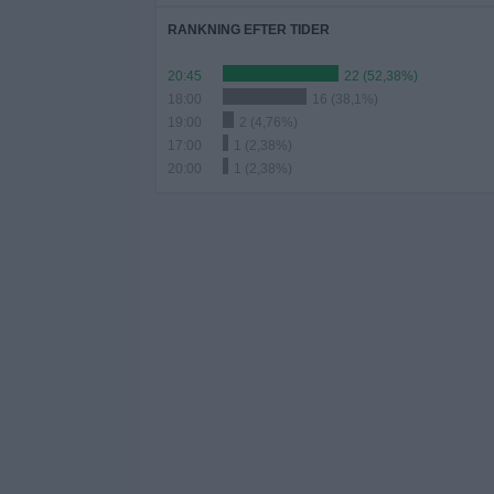
RANKNING EFTER TIDER
20:45
22 (52,38%)
18:00
16 (38,1%)
19:00
2 (4,76%)
17:00
1 (2,38%)
20:00
1 (2,38%)