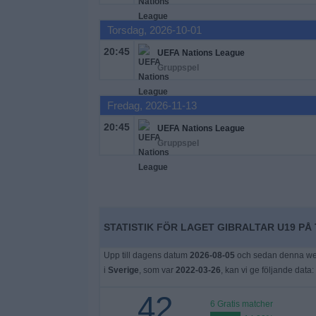
Widget
Torsdag, 2026-10-01
20:45
UEFA Nations League
Gruppspel
Fredag, 2026-11-13
20:45
UEFA Nations League
Gruppspel
STATISTIK FÖR LAGET GIBRALTAR U19 PÅ 
Upp till dagens datum
2026-08-05
och sedan denna webb
i
Sverige
, som var
2022-03-26
, kan vi ge följande data:
42
6 Gratis matcher