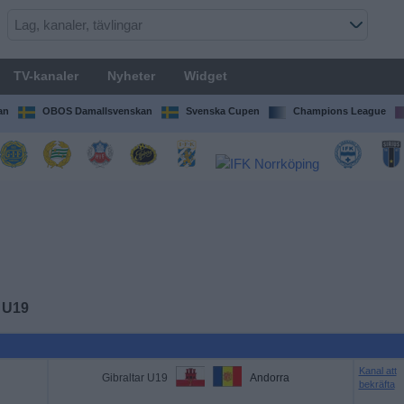
TV-kanaler
Nyheter
Widget
an
OBOS Damallsvenskan
Svenska Cupen
Champions League
r U19
Kanal att
Gibraltar U19
Andorra
bekräfta