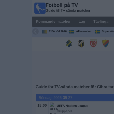
Fotboll på TV
Fotboll
Guide till TV-sända matcher
på TV
Guide till
Kommande matcher
Lag
Tävlingar
TV-sända
matcher
FIFA VM 2026
Allsvenskan
Superett
Kommande
matcher
Lag
Tävlingar
Guide för TV-sända matcher för
Gibralta
TV-
kanaler
Söndag, 2026-09-27
18:00
UEFA Nations League
Nyheter
Gruppspel