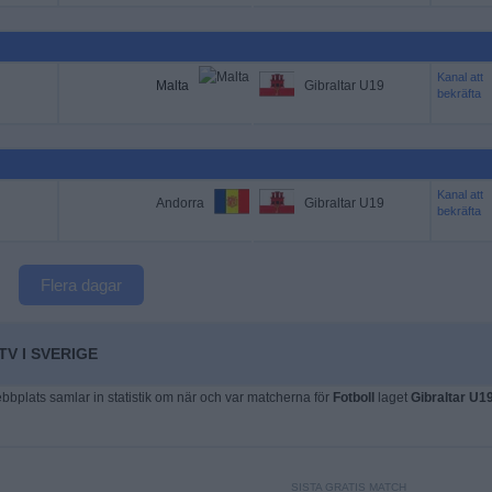
Kanal att
Malta
Gibraltar U19
bekräfta
Kanal att
Andorra
Gibraltar U19
bekräfta
Flera dagar
TV I SVERIGE
plats samlar in statistik om när och var matcherna för
Fotboll
laget
Gibraltar U1
SISTA GRATIS MATCH