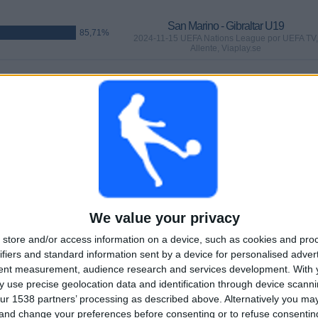
San Marino - Gibraltar U19
85,71%
2024-11-15 UEFA Nations League por UEFA TV,
Allente, Viaplay.se
MATCHER
DAGAR
TOTAL
15
627
9
KONTINUERLIGT
UTAN GRATIS
TV-KANALER
BETALD
MATCH
We value your privacy
store and/or access information on a device, such as cookies and pro
TOTAL
MAXIMALT
TOTAL
ifiers and standard information sent by a device for personalised adver
5
3
25
tent measurement, audience research and services development.
With 
 use precise geolocation data and identification through device scanni
TÄVLINGAR
VS Färöarna
MOTSTÅNDARE
ur 1538 partners’ processing as described above. Alternatively you m
 and change your preferences before consenting or to refuse consentin