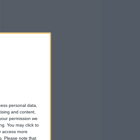
cess personal data,
tising and content,
your permission we
ng. You may click to
ay access more
g.
Please note that