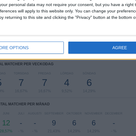
RANKNING EFTER TÄVLINGAR
our personal data may not require your consent, but you have a right t
ferences will apply to this website only. You can change your preferen
UEFA Nations League
14 (33,33%)
y returning to this site and clicking the "Privacy" button at the bottom
Träningsmatch
11 (26,19%)
UEFA EM 2028
8 (19,05%)
FIFA VM 2026
8 (19,05%)
UEFA U21 EM
1 (2,38%)
ORE OPTIONS
AGREE
Se fullständig rangordning
AL MATCHER PER VECKODAG
DAG
TORSDAG
FREDAG
LÖRDAG
SÖNDAG
5
7
7
4
6
9%
16,67%
16,67%
9,52%
14,29%
TAL MATCHER PER MÅNAD
JUNI
JULI
AUGUSTI
SEPTEMBER
OKTOBER
NOVEMBER
DECEMBER
12
-
-
9
6
6
-
28,57%
- %
- %
21,43%
14,29%
14,29%
- %