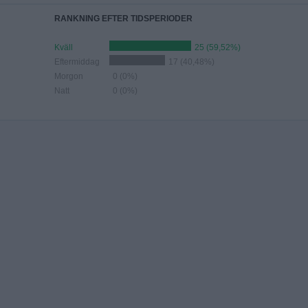
RANKNING EFTER TIDSPERIODER
Kväll
25 (59,52%)
Eftermiddag
17 (40,48%)
Morgon
0 (0%)
Natt
0 (0%)