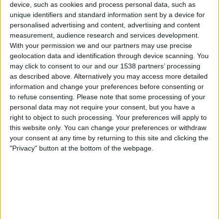
device, such as cookies and process personal data, such as
Jeonbuk
unique identifiers and standard information sent by a device for
Sydney FC
personalised advertising and content, advertising and content
The AFC Hub YouTube
measurement, audience research and services development.
With your permission we and our partners may use precise
geolocation data and identification through device scanning. You
Söndag, 2024-12-08
may click to consent to our and our 1538 partners’ processing
06:25
K League 1
as described above. Alternatively you may access more detailed
information and change your preferences before consenting or
Jeonbuk
to refuse consenting.
Please note that some processing of your
Seoul E-Land FC
personal data may not require your consent, but you have a
OneFootball
right to object to such processing. Your preferences will apply to
this website only. You can change your preferences or withdraw
your consent at any time by returning to this site and clicking the
Söndag, 2024-12-01
"Privacy" button at the bottom of the webpage.
08:00
K League 1
Seoul E-Land FC
Jeonbuk
OneFootball