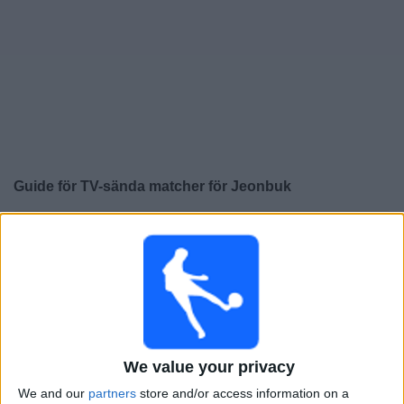
Widget
Guide för TV-sända matcher för
Jeonbuk
×
Jeonbuk:
För närvarande finns det ingen TV-sänd
match. Du kan kolla historiken för tidigare TV-sända
matcher.
Torsdag, 2025-03-06
PD
AFC Cup
We value your privacy
We and our
partners
store and/or access information on a