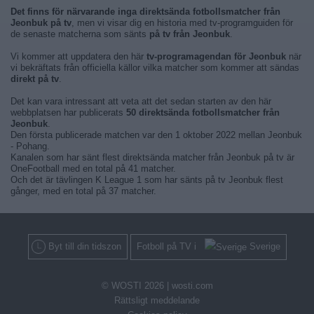
Det finns för närvarande inga direktsända fotbollsmatcher från
Jeonbuk på tv
, men vi visar dig en historia med tv-programguiden för
de senaste matcherna som sänts
på tv från Jeonbuk
.
Vi kommer att uppdatera den här
tv-programagendan för Jeonbuk
när
vi bekräftats från officiella källor vilka matcher som kommer att sändas
direkt på tv
.
Det kan vara intressant att veta att det sedan starten av den här
webbplatsen har publicerats
50 direktsända fotbollsmatcher från
Jeonbuk
.
Den första publicerade matchen var den 1 oktober 2022 mellan Jeonbuk
- Pohang.
Kanalen som har sänt flest direktsända matcher från Jeonbuk på tv är
OneFootball med en total på 41 matcher.
Och det är tävlingen K League 1 som har sänts på tv Jeonbuk flest
gånger, med en total på 37 matcher.
Byt till din tidszon
Fotboll på TV i
Sverige
© WOSTI 2026 |
wosti.com
Rättsligt meddelande