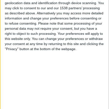
14:00
Regionalliga West
geolocation data and identification through device scanning. You
may click to consent to our and our 1538 partners’ processing
Mainz II
as described above. Alternatively you may access more detailed
information and change your preferences before consenting or
Frankfurt
to refuse consenting.
Please note that some processing of your
OneFootball PPV
personal data may not require your consent, but you have a
right to object to such processing. Your preferences will apply to
this website only. You can change your preferences or withdraw
STATISTIK FÖR LAGET MAINZ II PÅ TV I SVERIGE
your consent at any time by returning to this site and clicking the
"Privacy" button at the bottom of the webpage.
Upp till dagens datum
2026-08-07
och sedan denna webbplats samlar in
statistik om när och var matcherna för
Fotboll
laget
Mainz II
i
Sverige
, som
var
2023-03-04
, kan vi ge följande data:
109
TV-SÄNDNINGAR
1 Gratis matcher
0,92%
108 Betalda matcher
99,08%