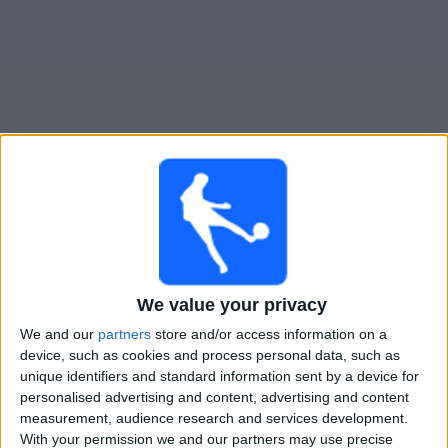
Widget
Guide för TV-sända matcher för
Mainz II
Imorgon lördag, 2026-08-08
14:00
Regionalliga West
We value your privacy
Homburg
We and our
partners
store and/or access information on a
Mainz II
device, such as cookies and process personal data, such as
unique identifiers and standard information sent by a device for
OneFootball PPV
personalised advertising and content, advertising and content
measurement, audience research and services development.
Lördag, 2026-08-15
With your permission we and our partners may use precise