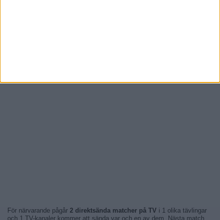
För närvarande pågår
2 direktsända matcher på TV
i 1 olika tävlingar
och 1 TV-kanaler kommer att sända var och en av dem. Nästa match