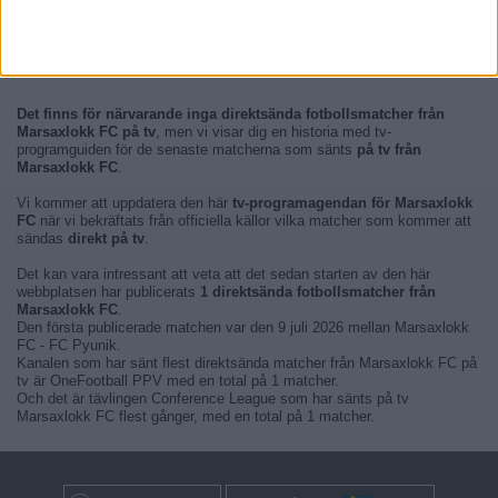
Det finns för närvarande inga direktsända fotbollsmatcher från
Marsaxlokk FC på tv
, men vi visar dig en historia med tv-
programguiden för de senaste matcherna som sänts
på tv från
Marsaxlokk FC
.
Vi kommer att uppdatera den här
tv-programagendan för Marsaxlokk
FC
när vi bekräftats från officiella källor vilka matcher som kommer att
sändas
direkt på tv
.
Det kan vara intressant att veta att det sedan starten av den här
webbplatsen har publicerats
1 direktsända fotbollsmatcher från
Marsaxlokk FC
.
Den första publicerade matchen var den 9 juli 2026 mellan Marsaxlokk
FC - FC Pyunik.
Kanalen som har sänt flest direktsända matcher från Marsaxlokk FC på
tv är OneFootball PPV med en total på 1 matcher.
Och det är tävlingen Conference League som har sänts på tv
Marsaxlokk FC flest gånger, med en total på 1 matcher.