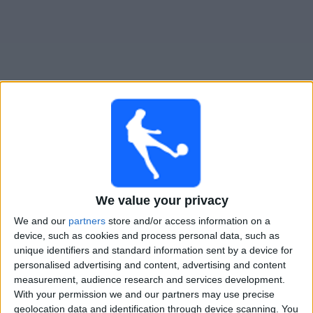
Widget
Guide för TV-sända matcher för
Marsaxlokk FC
×
Marsaxlokk FC:
För närvarande finns det ingen TV-
sänd match. Du kan kolla historiken för tidigare TV-
We value your privacy
sända matcher.
We and our
partners
store and/or access information on a
device, such as cookies and process personal data, such as
Torsdag, 2026-07-09
unique identifiers and standard information sent by a device for
personalised advertising and content, advertising and content
19:00
Conference League
measurement, audience research and services development.
Första kvalomgången
With your permission we and our partners may use precise
geolocation data and identification through device scanning. You