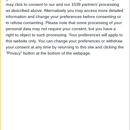
Marsaxlokk FC
may click to consent to our and our 1538 partners’ processing
FC Pyunik
as described above. Alternatively you may access more detailed
OneFootball PPV
information and change your preferences before consenting or
to refuse consenting.
Please note that some processing of your
personal data may not require your consent, but you have a
STATISTIK FÖR LAGET MARSAXLOKK FC PÅ TV I SVERIGE
right to object to such processing. Your preferences will apply to
this website only. You can change your preferences or withdraw
Upp till dagens datum
2026-08-06
och sedan denna webbplats samlar in
your consent at any time by returning to this site and clicking the
statistik om när och var matcherna för
Fotboll
laget
Marsaxlokk FC
i
"Privacy" button at the bottom of the webpage.
Sverige
, som var
2026-07-09
, kan vi ge följande data:
1
TV-SÄNDNINGAR
0 Gratis matcher
0%
1 Betalda matcher
100%
RANKNING EFTER KANALER