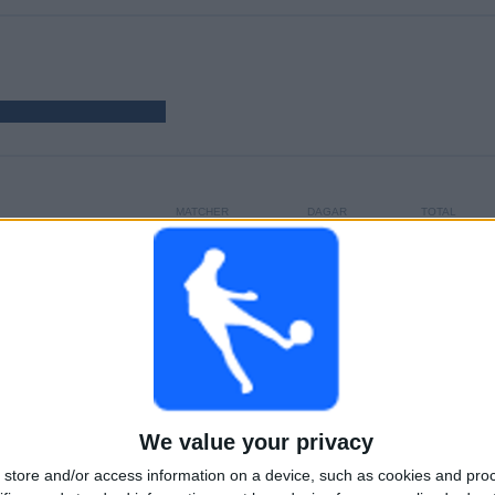
MATCHER
DAGAR
TOTAL
(82,61%)
23
1544
7
KONTINUERLIGT
UTAN GRATIS
TV-KANALER
BETALD
MATCH
TOTAL
MAXIMALT
TOTAL
We value your privacy
3
6
11
store and/or access information on a device, such as cookies and pro
TÄVLINGAR
VS Celtic
MOTSTÅNDARE