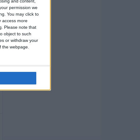
tising and content,
your permission we
ng. You may click to
ay access more
g.
Please note that
o object to such
ces or withdraw your
 of the webpage.