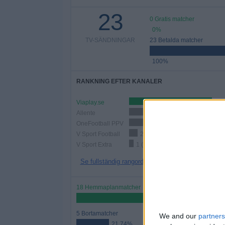
23
0 Gratis matcher
0%
TV-SÄNDNINGAR
23 Betalda matcher
100%
RANKNING EFTER KANALER
Viaplay.se
19 
Allente
7 (30,43%)
OneFootball PPV
4 (17,39%)
V Sport Football
2 (8,7%)
V Sport Extra
1 (4,35%)
Se fullständig rangordning
18 Hemmaplanmatcher
78,26%
5 Bortamatcher
We and our
partners
21,74%