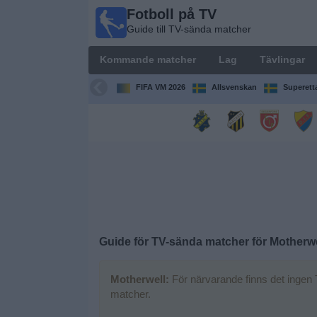
Fotboll på TV
Fotboll
Guide till TV-sända matcher
på TV
Guide till
Kommande matcher
Lag
Tävlingar
TV-sända
matcher
FIFA VM 2026
Allsvenskan
Superett
Kommande
matcher
Lag
Tävlingar
Guide för TV-sända matcher för
Motherwe
TV-
kanaler
Motherwell:
För närvarande finns det ingen 
matcher.
Nyheter