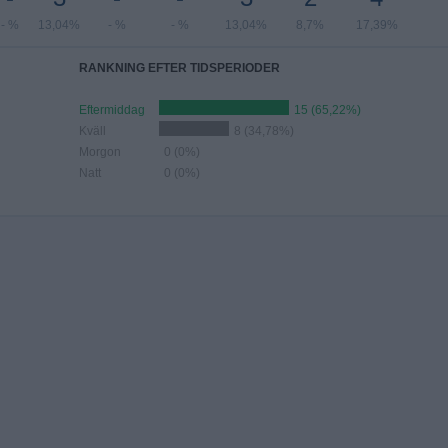
- %
13,04%
- %
- %
13,04%
8,7%
17,39%
RANKNING EFTER TIDSPERIODER
Eftermiddag
15 (65,22%)
Kväll
8 (34,78%)
Morgon
0 (0%)
Natt
0 (0%)