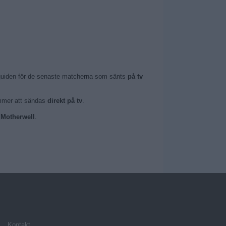
mguiden för de senaste matcherna som sänts
på tv
kommer att sändas
direkt på tv
.
 Motherwell
.
Kontakt