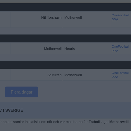
OneFootball
HB Torshavn
Motherwell
PPV
OneFootball
Motherwell
Hearts
PPV
OneFootball
St Mirren
Motherwell
PPV
Flera dagar
 I SVERIGE
plats samlar in statistik om när och var matcherna för
Fotboll
laget
Motherwell
i