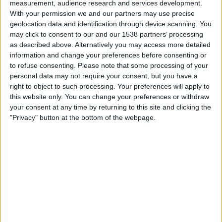
measurement, audience research and services development.
22:00
MLS Next Pro
With your permission we and our partners may use precise
geolocation data and identification through device scanning. You
Atlanta United 2
may click to consent to our and our 1538 partners’ processing
New York RB II
as described above. Alternatively you may access more detailed
OneFootball
information and change your preferences before consenting or
to refuse consenting.
Please note that some processing of your
personal data may not require your consent, but you have a
Måndag, 2026-08-24
right to object to such processing. Your preferences will apply to
01:00
MLS Next Pro
this website only. You can change your preferences or withdraw
your consent at any time by returning to this site and clicking the
New York RB II
"Privacy" button at the bottom of the webpage.
Toronto FC II
OneFootball
Flera dagar
STATISTIK FÖR LAGET NEW YORK RB II PÅ TV I SVERIGE
Upp till dagens datum
2026-08-08
och sedan denna webbplats samlar in