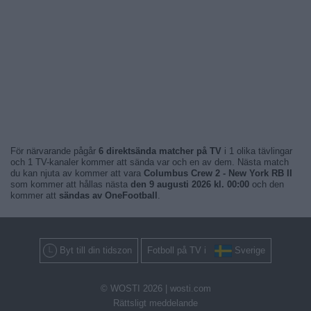
För närvarande pågår
6 direktsända matcher på TV
i 1 olika tävlingar
och 1 TV-kanaler kommer att sända var och en av dem. Nästa match
du kan njuta av kommer att vara
Columbus Crew 2 - New York RB II
som kommer att hållas nästa
den 9 augusti 2026 kl. 00:00
och den
kommer att
sändas av OneFootball
.
Byt till din tidszon
Fotboll på TV i
Sverige
© WOSTI 2026 |
wosti.com
Rättsligt meddelande