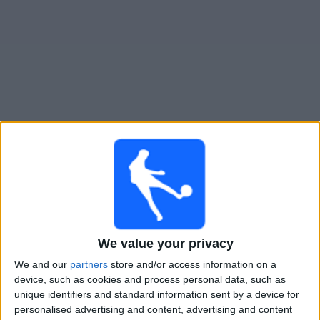
Widget
Guide för TV-sända matcher för
New York RB II
Imorgon söndag, 2026-08-09
00:00
MLS Next Pro
Columbus Crew 2
We value your privacy
New York RB II
We and our
partners
store and/or access information on a
OneFootball
device, such as cookies and process personal data, such as
unique identifiers and standard information sent by a device for
Fredag, 2026-08-14
personalised advertising and content, advertising and content