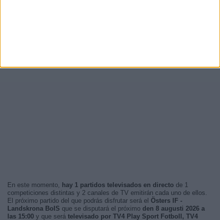
En este momento,
hay 1 partidos televisados en directo
de 1
competiciones distintas y 2 canales de TV emitirán cada uno de ellos.
El próximo partido del que podrás disfrutar será el
Östers IF -
Landskrona BoIS
que se disputará el próximo
den 8 augusti 2026 a
las 15:00
y que será
televisado por TV4 Play Sport Fotboll, TV4