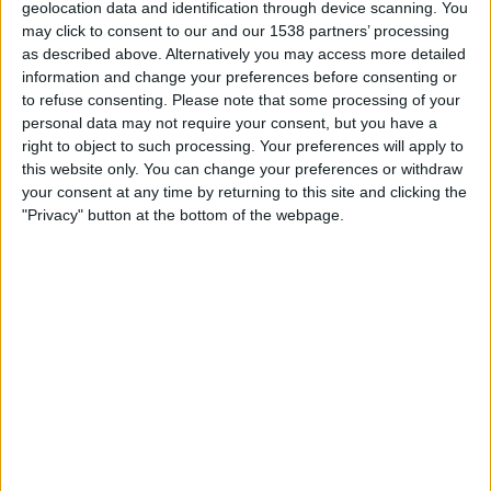
geolocation data and identification through device scanning. You
may click to consent to our and our 1538 partners’ processing
Upp till dagens datum
2026-08-05
och sedan denna webbplats samlar in
as described above. Alternatively you may access more detailed
statistik om när och var matcherna för
Fotboll
laget
Östers IF
i
Sverige
,
information and change your preferences before consenting or
som var
2022-04-04
, kan vi ge följande data:
to refuse consenting.
Please note that some processing of your
166
personal data may not require your consent, but you have a
right to object to such processing. Your preferences will apply to
this website only. You can change your preferences or withdraw
TV-SÄNDNINGAR
your consent at any time by returning to this site and clicking the
5 Gratis matcher
"Privacy" button at the bottom of the webpage.
3,01%
161 Betalda matcher
96,99%
SISTA GRATIS MATCH
Östers IF - Varbergs BoIS
2026-07-27 Superettan por TV12, TV4 Play Sport Fotboll, TV4 Play Sport
RANKNING EFTER KANALER
Discovery+
82 (49,4%)
TV4 Play Sport
79 (47,59%)