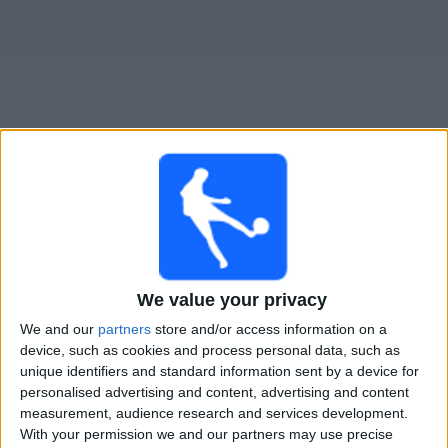
Widget
Guide för TV-sända matcher för
Östers IF
Lördag, 2026-08-08
15:00
Superettan
We value your privacy
Östers IF
We and our
partners
store and/or access information on a
Landskrona BoIS
device, such as cookies and process personal data, such as
unique identifiers and standard information sent by a device for
TV4 Play Sport Fotboll
TV4 Play Sport
personalised advertising and content, advertising and content
measurement, audience research and services development.
With your permission we and our partners may use precise
STATISTIK FÖR LAGET ÖSTERS IF PÅ TV I SVERIGE