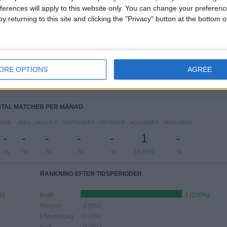
ferences will apply to this website only. You can change your preferen
y returning to this site and clicking the "Privacy" button at the bottom
AL MATCHER PER VECKODAG
SDAG
TORSDAG
FREDAG
LÖRDAG
SÖNDAG
-
-
-
-
-
ORE OPTIONS
AGREE
 %
- %
- %
- %
- %
TAL MATCHER PER MÅNAD
JUNI
JULI
AUGUSTI
SEPTEMBER
OKTOBER
NOVEMBER
DECEMBER
-
-
-
-
-
1
-
- %
- %
- %
- %
- %
33,33%
- %
RANKNING EFTER TIDSPERIODER
%)
Kväll
3 (100%)
Morgon
0 (0%)
Eftermiddag
0 (0%)