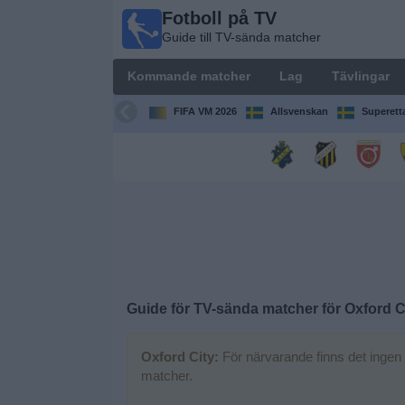
Fotboll på TV
Fotboll
Guide till TV-sända matcher
på TV
Guide till
Kommande matcher
Lag
Tävlingar
TV-sända
matcher
FIFA VM 2026
Allsvenskan
Superett
Kommande
matcher
Lag
Tävlingar
Guide för TV-sända matcher för
Oxford C
TV-
kanaler
Oxford City:
För närvarande finns det ingen 
matcher.
Nyheter