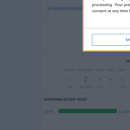
processing. Your pre
Se fullständig rangordning
consent at any time b
ANT
MÅNDAG
TISDAG
ON
-
3
M
- %
100%
-
AN
JANUARI
FEBRUARI
MARS
APRIL
MAJ
-
2
-
-
-
- %
66,67%
- %
- %
- %
RANKNING EFTER TIDER
20:45
3 (100