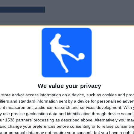
MATCHER
DAGAR
TOTAL
3
525
1
KONTINUERLIGT
UTAN GRATIS
TV-KANALER
BETALD
MATCH
TOTAL
MAXIMALT
TOTAL
1
1
3
We value your privacy
TÄVLINGAR
VS Radcliffe
MOTSTÅNDARE
store and/or access information on a device, such as cookies and pro
Borough
ifiers and standard information sent by a device for personalised adver
tent measurement, audience research and services development.
With 
RANKNING EFTER TÄVLINGAR
 use precise geolocation data and identification through device scanni
ur 1538 partners’ processing as described above. Alternatively you m
National League North
3 (100%)
 and change your preferences before consenting or to refuse consentin
Se fullständig rangordning
our personal data may not require your consent, but you have a right t