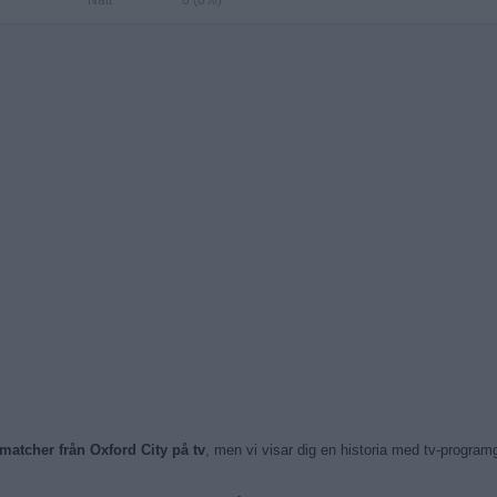
Natt
0 (0%)
matcher från Oxford City på tv
, men vi visar dig en historia med tv-progr