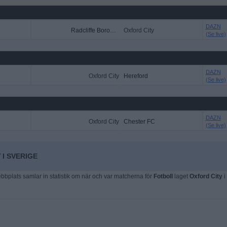
DAZN
Radcliffe Borough
Oxford City
(Se live)
DAZN
Oxford City
Hereford
(Se live)
DAZN
Oxford City
Chester FC
(Se live)
 I SVERIGE
plats samlar in statistik om när och var matcherna för
Fotboll
laget
Oxford City
i