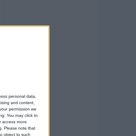
cess personal data,
tising and content,
your permission we
ng. You may click to
ay access more
g.
Please note that
o object to such