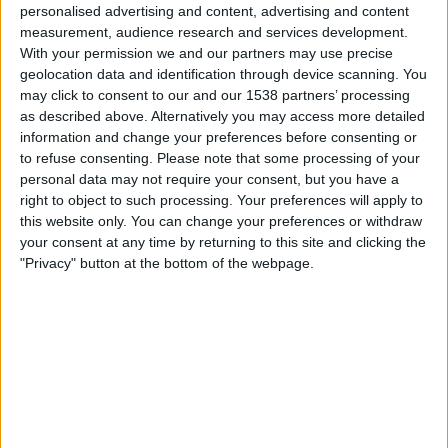
Lugano
personalised advertising and content, advertising and content
NSÍ Runavík
measurement, audience research and services development.
With your permission we and our partners may use precise
OneFootball PPV
geolocation data and identification through device scanning. You
may click to consent to our and our 1538 partners’ processing
Torsdag, 2026-07-30
as described above. Alternatively you may access more detailed
information and change your preferences before consenting or
20:45
Conference League
to refuse consenting.
Please note that some processing of your
2:a kvalomgången
personal data may not require your consent, but you have a
FC Koper
right to object to such processing. Your preferences will apply to
this website only. You can change your preferences or withdraw
NSÍ Runavík
your consent at any time by returning to this site and clicking the
OneFootball PPV
"Privacy" button at the bottom of the webpage.
Torsdag, 2026-07-23
20:45
Conference League
2:a kvalomgången
NSÍ Runavík
FC Koper
OneFootball PPV