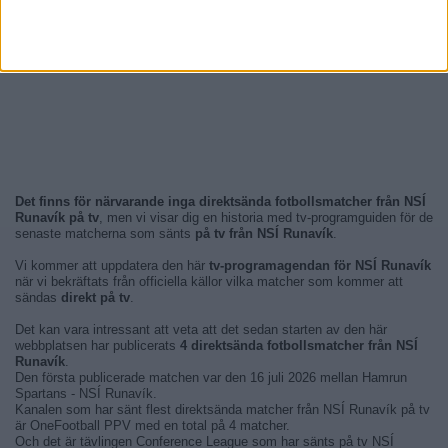
Det finns för närvarande inga direktsända fotbollsmatcher från NSÍ
Runavík på tv
, men vi visar dig en historia med tv-programguiden för de
senaste matcherna som sänts
på tv från NSÍ Runavík
.
Vi kommer att uppdatera den här
tv-programagendan för NSÍ Runavík
när vi bekräftats från officiella källor vilka matcher som kommer att
sändas
direkt på tv
.
Det kan vara intressant att veta att det sedan starten av den här
webbplatsen har publicerats
4 direktsända fotbollsmatcher från NSÍ
Runavík
.
Den första publicerade matchen var den 16 juli 2026 mellan Hamrun
Spartans - NSÍ Runavík.
Kanalen som har sänt flest direktsända matcher från NSÍ Runavík på tv
är OneFootball PPV med en total på 4 matcher.
Och det är tävlingen Conference League som har sänts på tv NSÍ