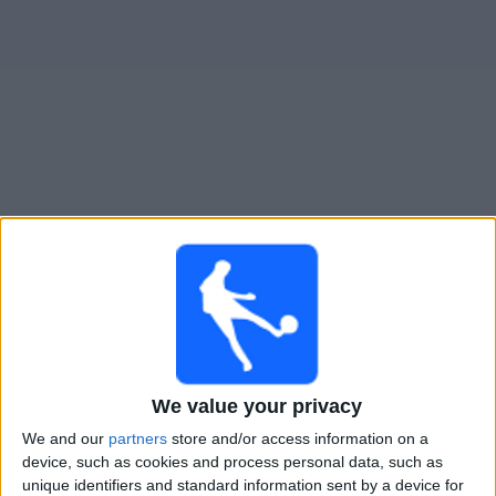
Widget
Guide för TV-sända matcher för
NSÍ Runavík
×
NSÍ Runavík:
För närvarande finns det ingen TV-sänd
match. Du kan kolla historiken för tidigare TV-sända
matcher.
Torsdag, 2026-08-06
We value your privacy
20:30
Conference League
We and our
partners
store and/or access information on a
3:e kvalomgången
device, such as cookies and process personal data, such as
unique identifiers and standard information sent by a device for