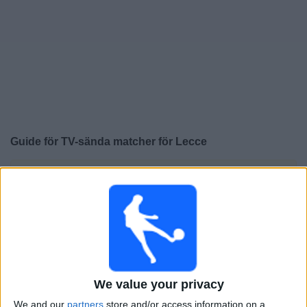
Widget
Guide för TV-sända matcher för
Lecce
×
Lecce:
För närvarande finns det ingen TV-sänd match.
Du kan kolla historiken för tidigare TV-sända matcher.
Söndag, 2026-05-24
20:45
Italienska Serie A
We value your privacy
We and our
partners
store and/or access information on a