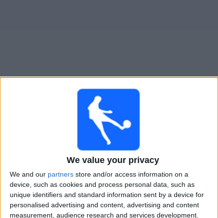
Widget
Guide för TV-sända matcher för
Wolfsburg
Söndag, 2026-08-16
13:30
2. Bundesliga
Hannover
We value your privacy
Wolfsburg
We and our
partners
store and/or access information on a
V Sport 1
Allente
Viaplay.se
device, such as cookies and process personal data, such as
unique identifiers and standard information sent by a device for
personalised advertising and content, advertising and content
Måndag, 2026-08-24
measurement, audience research and services development.