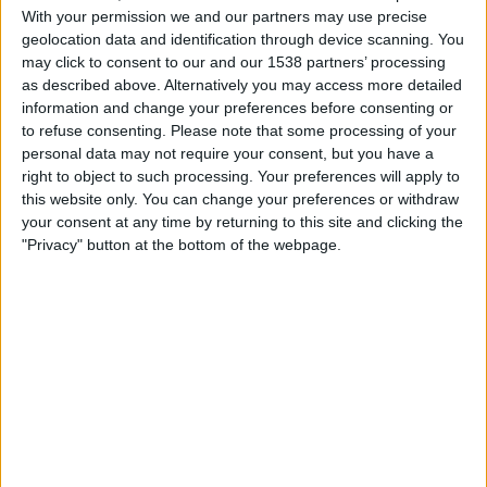
18:00
Tyska Cupen
With your permission we and our partners may use precise
geolocation data and identification through device scanning. You
Altglienicke
may click to consent to our and our 1538 partners’ processing
Wolfsburg
as described above. Alternatively you may access more detailed
information and change your preferences before consenting or
OneFootball PPV
to refuse consenting.
Please note that some processing of your
personal data may not require your consent, but you have a
right to object to such processing. Your preferences will apply to
STATISTIK FÖR LAGET WOLFSBURG PÅ TV I SVERIGE
this website only. You can change your preferences or withdraw
your consent at any time by returning to this site and clicking the
Upp till dagens datum
2026-08-09
och sedan denna webbplats samlar in
"Privacy" button at the bottom of the webpage.
statistik om när och var matcherna för
Fotboll
laget
Wolfsburg
i
Sverige
,
som var
2022-03-20
, kan vi ge följande data:
159
TV-SÄNDNINGAR
5 Gratis matcher
3,14%
154 Betalda matcher
96,86%