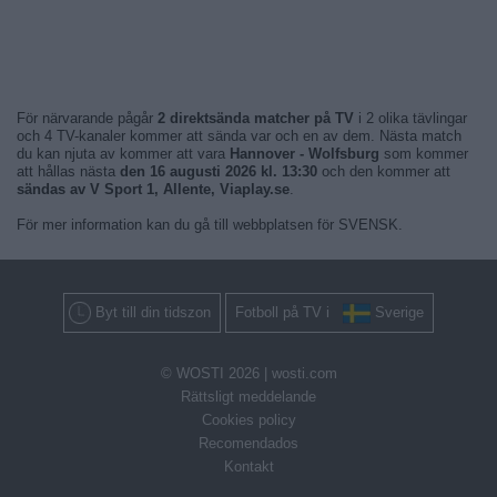
För närvarande pågår
2 direktsända matcher på TV
i 2 olika tävlingar
och 4 TV-kanaler kommer att sända var och en av dem. Nästa match
du kan njuta av kommer att vara
Hannover - Wolfsburg
som kommer
att hållas nästa
den 16 augusti 2026 kl. 13:30
och den kommer att
sändas av V Sport 1, Allente, Viaplay.se
.
För mer information kan du gå till webbplatsen för SVENSK.
Byt till din tidszon
Fotboll på TV i
Sverige
© WOSTI 2026 |
wosti.com
Rättsligt meddelande
Cookies policy
Recomendados
Kontakt