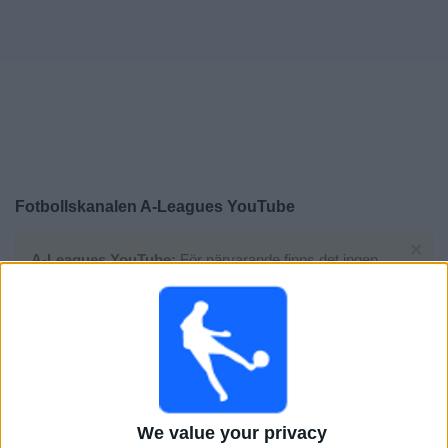
Widget
Fotbollskanalen
A-Leagues YouTube
×
A-Leagues YouTube:
För närvarande finns det ingen
TV-sänd match. Du kan kolla historiken för tidigare TV-
sända matcher.
Lördag, 2026-05-23
10:10
A-League
We value your privacy
Auckland FC