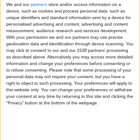
Sydney FC
We and our
partners
store and/or access information on a
device, such as cookies and process personal data, such as
A-Leagues YouTube
unique identifiers and standard information sent by a device for
personalised advertising and content, advertising and content
Lördag, 2026-05-16
measurement, audience research and services development.
08:15
A-League Women
With your permission we and our partners may use precise
geolocation data and identification through device scanning. You
Melbourne City Women
may click to consent to our and our 1538 partners’ processing
as described above. Alternatively you may access more detailed
Wellington Phoenix Women
information and change your preferences before consenting or
A-Leagues YouTube
to refuse consenting.
Please note that some processing of your
11:40
A-League
personal data may not require your consent, but you have a
right to object to such processing. Your preferences will apply to
Newcastle Jets
this website only. You can change your preferences or withdraw
Sydney FC
your consent at any time by returning to this site and clicking the
"Privacy" button at the bottom of the webpage.
A-Leagues YouTube
Fredag, 2026-05-15
11:35
A-League