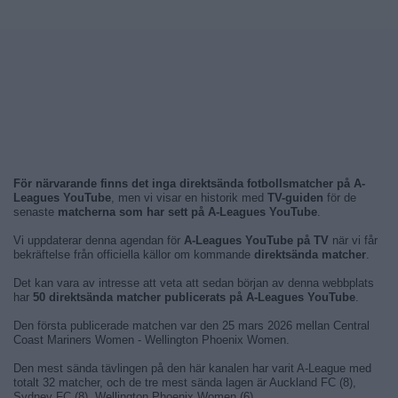
För närvarande finns det inga direktsända fotbollsmatcher på A-
Leagues YouTube
, men vi visar en historik med
TV-guiden
för de
senaste
matcherna som har sett på A-Leagues YouTube
.
Vi uppdaterar denna agendan för
A-Leagues YouTube på TV
när vi får
bekräftelse från officiella källor om kommande
direktsända matcher
.
Det kan vara av intresse att veta att sedan början av denna webbplats
har
50 direktsända matcher publicerats på A-Leagues YouTube
.
Den första publicerade matchen var den 25 mars 2026 mellan Central
Coast Mariners Women - Wellington Phoenix Women.
Den mest sända tävlingen på den här kanalen har varit A-League med
totalt 32 matcher, och de tre mest sända lagen är Auckland FC (8),
Sydney FC (8), Wellington Phoenix Women (6).