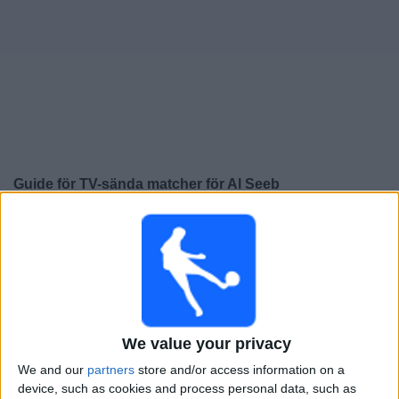
Widget
Guide för TV-sända matcher för
Al Seeb
×
Al Seeb:
För närvarande finns det ingen TV-sänd
match. Du kan kolla historiken för tidigare TV-sända
matcher.
Torsdag, 2026-01-29
We value your privacy
14:20
Sultan Cup
We and our
partners
store and/or access information on a
Al Nahda
device, such as cookies and process personal data, such as