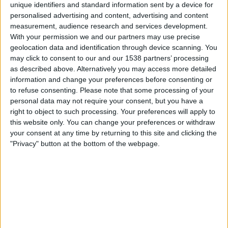
Al Seeb
unique identifiers and standard information sent by a device for
personalised advertising and content, advertising and content
FIFA+
DAZN Free (titta gratis)
measurement, audience research and services development.
With your permission we and our partners may use precise
Tisdag, 2026-01-20
geolocation data and identification through device scanning. You
may click to consent to our and our 1538 partners’ processing
17:15
Sultan Cup
as described above. Alternatively you may access more detailed
information and change your preferences before consenting or
Al Seeb
to refuse consenting.
Please note that some processing of your
Al Nahda
personal data may not require your consent, but you have a
FIFA+
DAZN Free (titta gratis)
right to object to such processing. Your preferences will apply to
this website only. You can change your preferences or withdraw
Måndag, 2026-01-12
your consent at any time by returning to this site and clicking the
"Privacy" button at the bottom of the webpage.
17:00
Sultan Cup
Saham Club
Al Seeb
FIFA+
DAZN Free (titta gratis)
Flera dagar