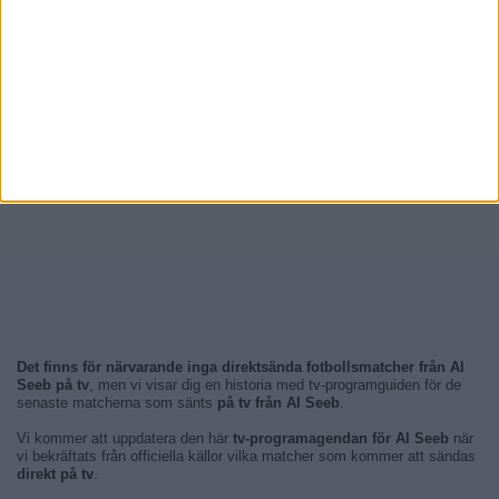
Det finns för närvarande inga direktsända fotbollsmatcher från Al
Seeb på tv
, men vi visar dig en historia med tv-programguiden för de
senaste matcherna som sänts
på tv från Al Seeb
.
Vi kommer att uppdatera den här
tv-programagendan för Al Seeb
när
vi bekräftats från officiella källor vilka matcher som kommer att sändas
direkt på tv
.