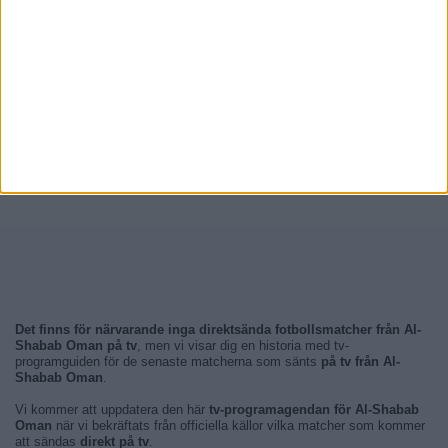
Det finns för närvarande inga direktsända fotbollsmatcher från Al-
Shabab Oman på tv
, men vi visar dig en historia med tv-
programguiden för de senaste matcherna som sänts
på tv från Al-
Shabab Oman
.
Vi kommer att uppdatera den här
tv-programagendan för Al-Shabab
Oman
när vi bekräftats från officiella källor vilka matcher som kommer
att sändas
direkt på tv
.