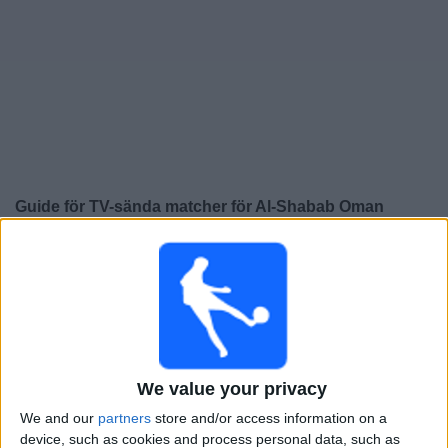
Widget
Guide för TV-sända matcher för
Al-Shabab Oman
×
Al-Shabab Oman:
För närvarande finns det ingen TV-
sänd match. Du kan kolla historiken för tidigare TV-
sända matcher.
Söndag, 2025-12-28
We value your privacy
16:50
Sultan Cup
We and our
partners
store and/or access information on a
Al-Shabab Oman
device, such as cookies and process personal data, such as