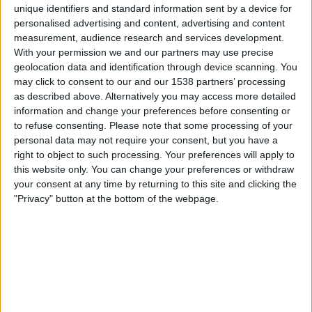
Dhofar
unique identifiers and standard information sent by a device for
personalised advertising and content, advertising and content
FIFA+
DAZN Free (titta gratis)
measurement, audience research and services development.
With your permission we and our partners may use precise
Lördag, 2025-07-26
geolocation data and identification through device scanning. You
may click to consent to our and our 1538 partners’ processing
17:30
Oman Super Cup
as described above. Alternatively you may access more detailed
Al Seeb
information and change your preferences before consenting or
to refuse consenting.
Please note that some processing of your
Al-Shabab Oman
personal data may not require your consent, but you have a
FIFA+
right to object to such processing. Your preferences will apply to
this website only. You can change your preferences or withdraw
Torsdag, 2025-02-20
your consent at any time by returning to this site and clicking the
"Privacy" button at the bottom of the webpage.
16:00
Sultan Cup
Al Seeb
Al-Shabab Oman
FIFA+
Flera dagar