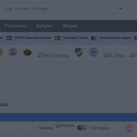
TV-kanaler
Nyheter
Widget
an
OBOS Damallsvenskan
Svenska Cupen
Champions League
iza
LPF
Flandria
UAI Urquiza
Play