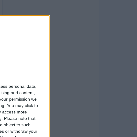
cess personal data,
tising and content,
your permission we
ng. You may click to
ay access more
g.
Please note that
o object to such
ces or withdraw your