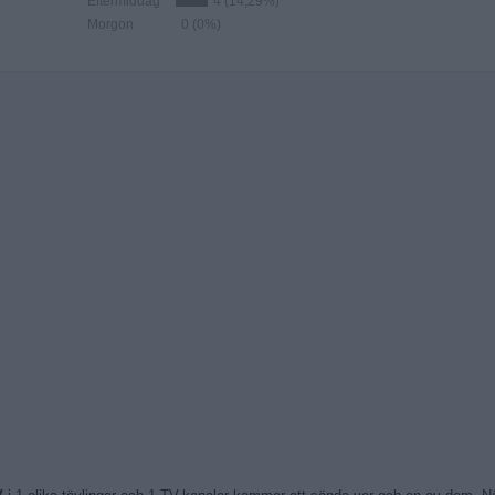
Eftermiddag
4 (14,29%)
Morgon
0 (0%)