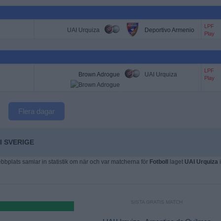
LPF
UAI Urquiza
Deportivo Armenio
Play
LPF
Brown Adrogue
UAI Urquiza
Play
Flera dagar
I SVERIGE
plats samlar in statistik om när och var matcherna för
Fotboll
laget
UAI Urquiza
i
SISTA GRATIS MATCH