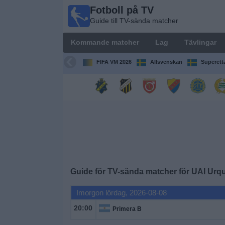
Fotboll på TV
Fotboll
Guide till TV-sända matcher
på TV
Guide till
Kommande matcher
Lag
Tävlingar
TV-sända
matcher
FIFA VM 2026
Allsvenskan
Superett
Kommande
matcher
Lag
Tävlingar
Guide för TV-sända matcher för
UAI Urqu
TV-
kanaler
Imorgon lördag, 2026-08-08
20:00
Primera B
Nyheter