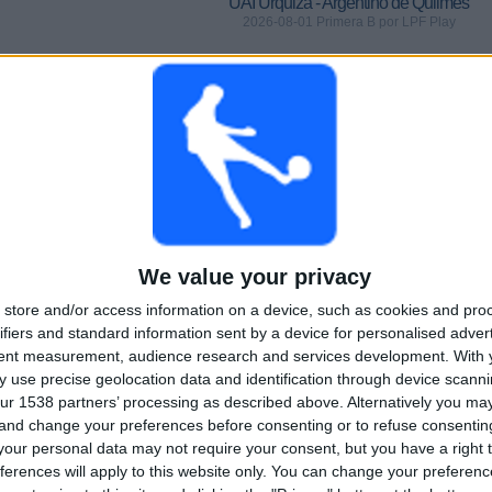
UAI Urquiza - Argentino de Quilmes
2026-08-01 Primera B por LPF Play
MATCHER
DAGAR
TOTAL
0
5
1
KONTINUERLIGT
UTAN GRATIS
TV-KANALER
BETALD
MATCH
TOTAL
MAXIMALT
TOTAL
1
2
21
We value your privacy
store and/or access information on a device, such as cookies and pro
TÄVLINGAR
VS Deportivo
MOTSTÅNDARE
Merlo
ifiers and standard information sent by a device for personalised adver
tent measurement, audience research and services development.
With 
RANKNING EFTER TÄVLINGAR
 use precise geolocation data and identification through device scanni
ur 1538 partners’ processing as described above. Alternatively you m
Primera B
28 (100%)
 and change your preferences before consenting or to refuse consentin
our personal data may not require your consent, but you have a right t
Se fullständig rangordning
ferences will apply to this website only. You can change your preferen