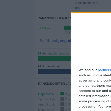
0 Betalda matcher
0%
RANKNING EFTER KANALER
LPF Play
28 (100%)
Se fullständig rangordning
14 Hemmaplanmatcher
50%
14 Bortamatcher
We and our
partners
50%
such as unique ident
advertising and con
RANKNING EFTER LAG
and our partners may
consent to our and o
Deportivo Merlo
2 (7,14%)
detailed information
Sportivo Italiano
2 (7,14%)
some processing of y
Argentino de Quilmes
2 (7,14%)
processing. Your pre
Deportivo Camioneros
2 (7,14%)