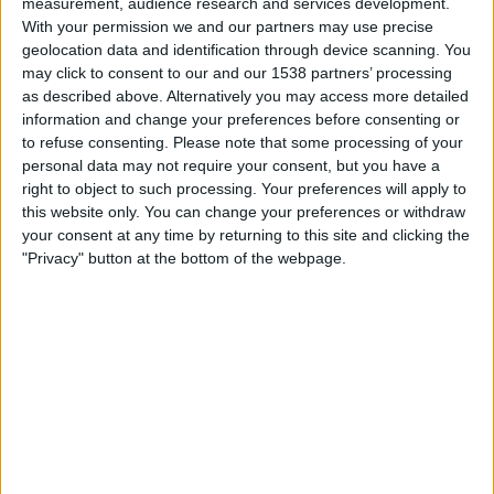
measurement, audience research and services development.
22:00
Primera B
With your permission we and our partners may use precise
geolocation data and identification through device scanning. You
Liniers
may click to consent to our and our 1538 partners’ processing
Argentino de Quilmes
as described above. Alternatively you may access more detailed
LPF Play
information and change your preferences before consenting or
to refuse consenting.
Please note that some processing of your
personal data may not require your consent, but you have a
Lördag, 2026-08-22
right to object to such processing. Your preferences will apply to
22:00
Primera B
this website only. You can change your preferences or withdraw
your consent at any time by returning to this site and clicking the
Flandria
"Privacy" button at the bottom of the webpage.
Liniers
LPF Play
Flera dagar
STATISTIK FÖR LAGET LINIERS PÅ TV I SVERIGE
Upp till dagens datum
2026-08-07
och sedan denna webbplats samlar in