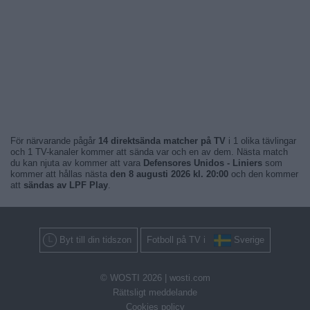
För närvarande pågår
14 direktsända matcher på TV
i 1 olika tävlingar
och 1 TV-kanaler kommer att sända var och en av dem. Nästa match
du kan njuta av kommer att vara
Defensores Unidos - Liniers
som
kommer att hållas nästa
den 8 augusti 2026 kl. 20:00
och den kommer
att
sändas av LPF Play
.
Byt till din tidszon
Fotboll på TV i
Sverige
© WOSTI 2026 |
wosti.com
Rättsligt meddelande
Cookies policy