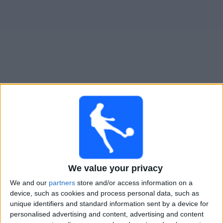
Widget
Guide för TV-sända matcher för
Liniers
Matcher av idag lördag, 2026-08-08
20:00
Primera B
Defensores Unidos
We value your privacy
Liniers
We and our
partners
store and/or access information on a
LPF Play
device, such as cookies and process personal data, such as
unique identifiers and standard information sent by a device for
Lördag, 2026-08-15
personalised advertising and content, advertising and content